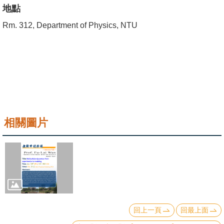
成
地點
員
Rm. 312, Department of Physics, NTU
學
術
演
講
招
生
相關圖片
及
課
程
學
生
事
回上一頁
回最上面
務