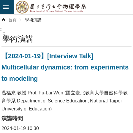
跳到主要內容區塊
進
首頁
學術演講
階
搜
:::
尋
:::
學術演講
最
【2024-01-19】[Interview Talk]
新
消
Multicellular dynamics: from experiments
息
to modeling
系
所
温福來 教授 Prof. Fu-Lai Wen (國立臺北教育大學自然科學教
簡
育學系 Department of Science Education, National Taipei
介
University of Education)
演講時間
系
2024-01-19 10:30
所