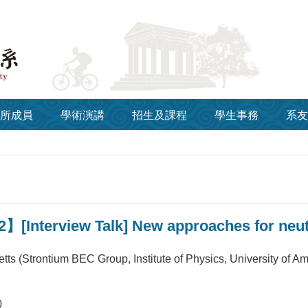
所成員
學術演講
招生及課程
學生事務
系友
】[Interview Talk] New approaches for neu
tts (Strontium BEC Group, Institute of Physics, University of 
0