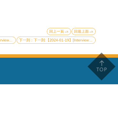
回上一頁
回最上面
ed photon pairs
下一則:【2024-01-19】[Interview Talk] Multicellular dynamics: from experiments to modeling