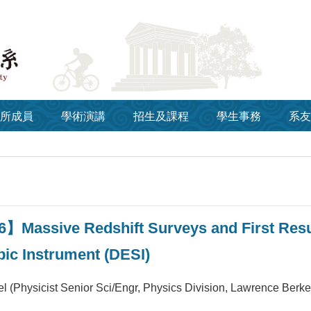
所成員
學術演講
招生及課程
學生事務
系友
】Massive Redshift Surveys and First Resu
ic Instrument (DESI)
l (Physicist Senior Sci/Engr, Physics Division, Lawrence Berke