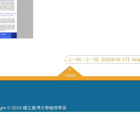
上一則:【2024-04-17】Single-particle versus many-particle energies for identifying silicene struc
close
right © 2019 國立臺灣大學物理學系
886-2-3366-5120~3 23627007
886-2-2363-9984