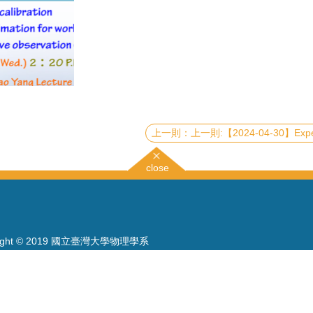
上一則:【2024-04-30】Experimental Implementation of a Superconducting Qua
close
right © 2019 國立臺灣大學物理學系
886-2-3366-5120~3 23627007
886-2-2363-9984