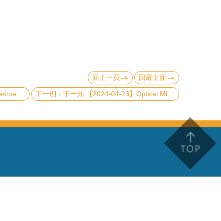
回上一頁
回最上面
ntum Computer
下一則:【2024-04-23】Optical Microscopy for Neuroscience and Nanoscience