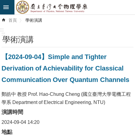
跳到主要內容區塊
進
首頁
學術演講
階
搜
:::
尋
:::
學術演講
最
【2024-09-04】Simple and Tighter
新
消
Derivation of Achievability for Classical
息
Communication Over Quantum Channels
系
所
鄭皓中 教授 Prof. Hao-Chung Cheng (國立臺灣大學電機工程
簡
學系 Department of Electrical Engineering, NTU)
介
演講時間
2024-09-04 14:20
系
所
地點