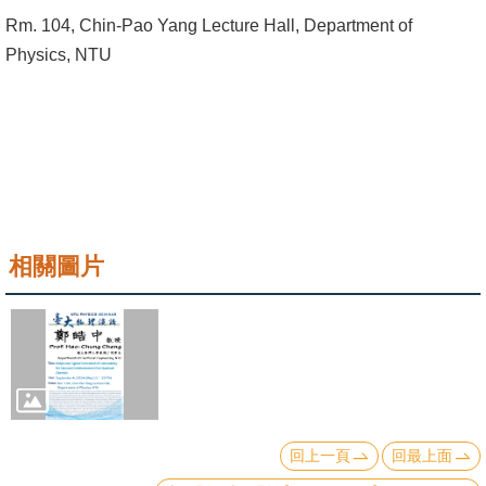
成
Rm. 104, Chin-Pao Yang Lecture Hall, Department of
員
Physics, NTU
學
術
演
講
招
生
相關圖片
及
課
程
學
生
事
回上一頁
回最上面
務