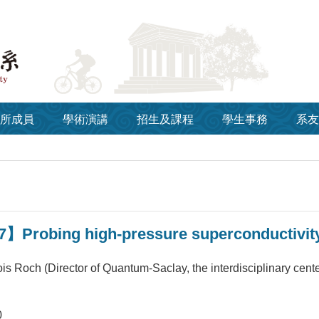
所成員
學術演講
招生及課程
學生事務
系友
7】Probing high-pressure superconductivit
is Roch (Director of Quantum-Saclay, the interdisciplinary cente
0