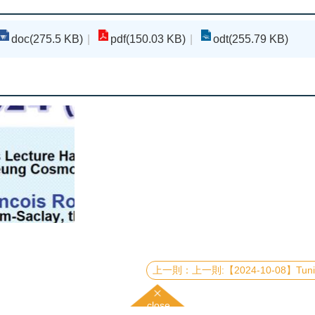
doc(275.5 KB)
pdf(150.03 KB)
odt(255.79 KB)
上一則:【2024-10-08】Tuning Quantum Ma
close