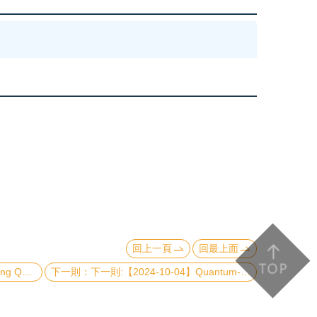
回上一頁
回最上面
terials
下一則:【2024-10-04】Quantum-inspired Vehicle Routing Scheme for Rebalancing in Bike Sharing Systems