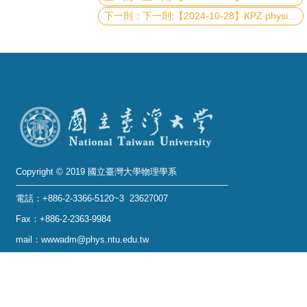
下一則:【2024-10-28】KPZ physics and phase transition in continuously monitored one-body systems
系
友
會
徵
才
相
關
Copyright © 2019 國立臺灣大學物理學系
研
究
電話：+886-2-3366-5120~3 23627007
單
Fax：+886-2-2363-9984
位
mail：wwwadm@phys.ntu.edu.tw
地址 : 10617 臺北市羅斯福路四段一號 物理學系暨凝
回
態科學研究中心 401 室
首
No. 1, Sec. 4, Roosevelt Rd., Taipei 10617, Taiwan