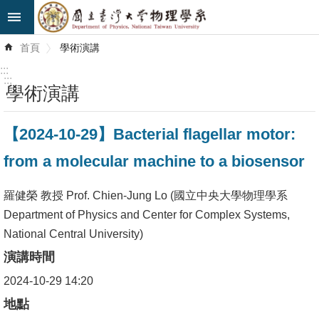
跳到主要內容區塊
進
首頁
學術演講
階
搜
:::
尋
:::
學術演講
最
【2024-10-29】Bacterial flagellar motor:
新
消
from a molecular machine to a biosensor
息
羅健榮 教授 Prof. Chien-Jung Lo (國立中央大學物理學系
系
Department of Physics and Center for Complex Systems,
所
National Central University)
簡
演講時間
介
2024-10-29 14:20
系
地點
所