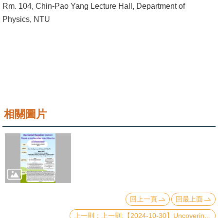
Rm. 104, Chin-Pao Yang Lecture Hall, Department of
成
Physics, NTU
員
學
術
演
講
招
相關圖片
生
及
課
程
學
生
回上一頁
回最上面
事
上一則:【2024-10-30】Uncovering spin reorientation in magnetic heterostructures: DFT-based spin-orbit torque method
務