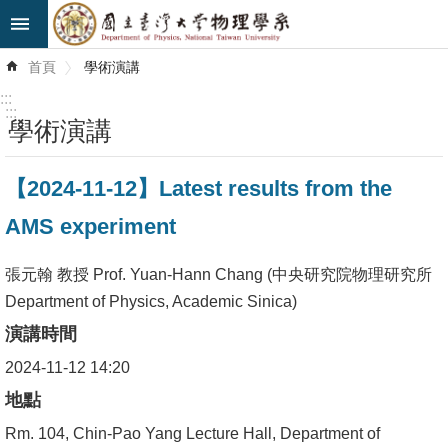
跳到主要內容區塊
進
首頁
學術演講
階
搜
:::
尋
:::
學術演講
最
【2024-11-12】Latest results from the
新
消
AMS experiment
息
張元翰 教授 Prof. Yuan-Hann Chang (中央研究院物理研究所
系
Department of Physics, Academic Sinica)
所
演講時間
簡
介
2024-11-12 14:20
地點
系
Rm. 104, Chin-Pao Yang Lecture Hall, Department of
所