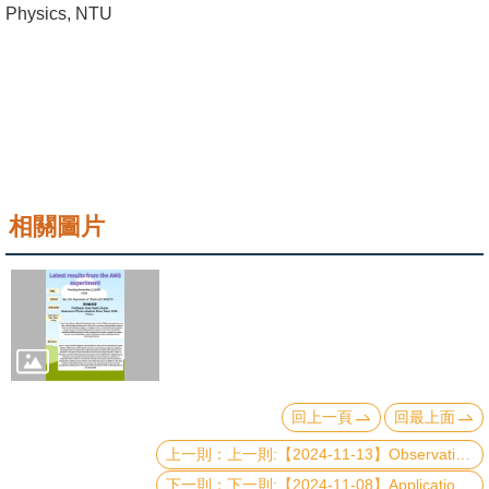
Physics, NTU
成
員
學
術
演
講
相關圖片
招
生
及
課
程
學
回上一頁
回最上面
生
上一則:【2024-11-13】Observations of protoplanets
事
務
下一則:【2024-11-08】Applications of quantum computing in optimization and finances