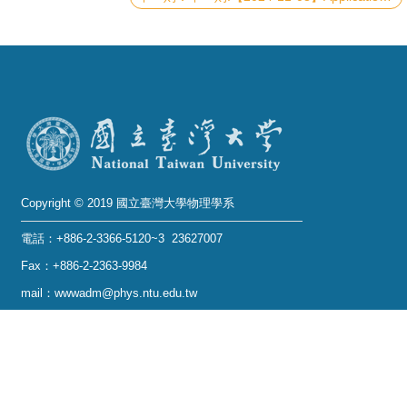
系
友
會
徵
才
相
Copyright © 2019 國立臺灣大學物理學系
關
研
電話：+886-2-3366-5120~3 23627007
究
Fax：+886-2-2363-9984
單
mail：wwwadm@phys.ntu.edu.tw
位
地址 : 10617 臺北市羅斯福路四段一號 物理學系暨凝
態科學研究中心 401 室
回
No. 1, Sec. 4, Roosevelt Rd., Taipei 10617, Taiwan
首
(R.O.C.)