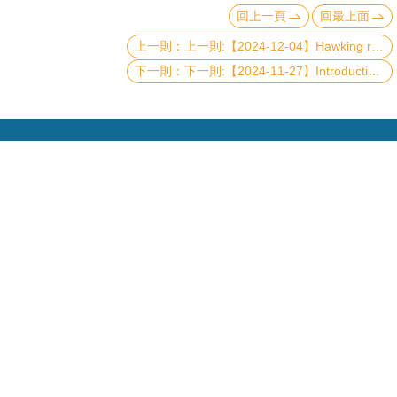
頁
回上一頁
回最上面
臺
上一則:【2024-12-04】Hawking radiation after scrambling time
大
下一則:【2024-11-27】Introduction of Quantum Radar
首
頁
網
站
導
覽
聯
Copyright © 2019 國立臺灣大學物理學系
絡
電話：+886-2-3366-5120~3 23627007
資
訊
Fax：+886-2-2363-9984
mail：wwwadm@phys.ntu.edu.tw
English
地址 : 10617 臺北市羅斯福路四段一號 物理學系暨凝