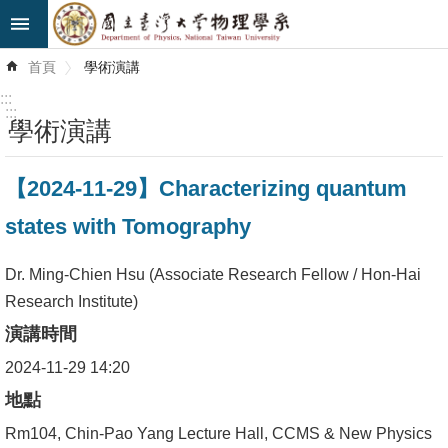
跳到主要內容區塊
進
首頁
學術演講
階
搜
:::
尋
:::
學術演講
最
【2024-11-29】Characterizing quantum
新
消
states with Tomography
息
Dr. Ming-Chien Hsu (Associate Research Fellow / Hon-Hai
系
Research Institute)
所
演講時間
簡
介
2024-11-29 14:20
地點
系
Rm104, Chin-Pao Yang Lecture Hall, CCMS & New Physics
所