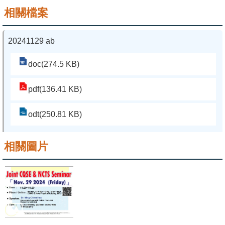
相關檔案
系
友
20241129 ab
會
doc(274.5 KB)
徵
才
pdf(136.41 KB)
相
odt(250.81 KB)
關
研
相關圖片
究
單
位
回
首