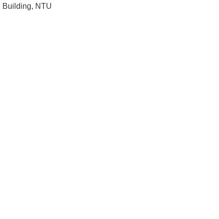
Building, NTU
成
員
學
術
演
講
招
生
及
課
程
學
生
事
務