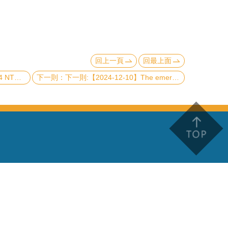
回上一頁
回最上面
resentations
下一則:【2024-12-10】The emergent "graviton" of the fractional quantum Hall effect