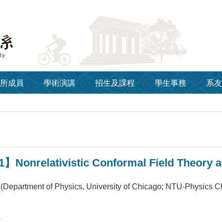
所成員
學術演講
招生及課程
學生事務
系友
】Nonrelativistic Conformal Field Theory 
 (Department of Physics, University of Chicago; NTU-Physics C
0