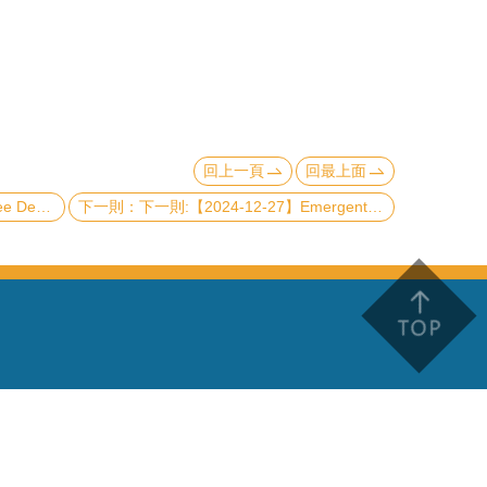
回上一頁
回最上面
ilhouette
下一則:【2024-12-27】Emergent electromagnetic phenomena in spin chiral matter