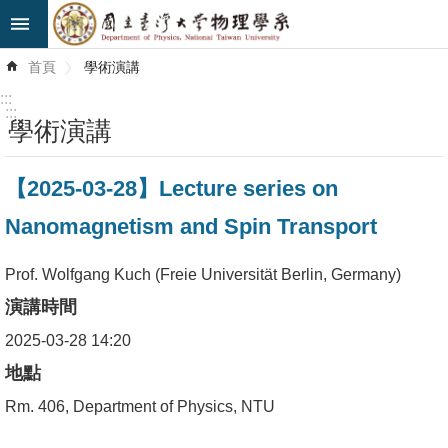
跳到主要內容區塊
進
首頁
學術演講
階
搜
:::
尋
:::
學術演講
最
【2025-03-28】Lecture series on
新
消
Nanomagnetism and Spin Transport
息
Prof. Wolfgang Kuch (Freie Universität Berlin, Germany)
系
演講時間
所
簡
2025-03-28 14:20
介
地點
Rm. 406, Department of Physics, NTU
系
所