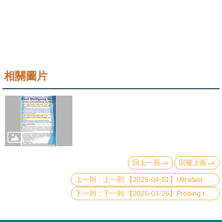
成
員
學
術
演
相關圖片
講
招
生
及
課
程
回上一頁
回最上面
上一則:【2025-04-01】Ultrafast magnetization dynamics in antiferromagnet/ferromagnet layered systems
學
生
下一則:【2025-03-26】Probing the Cosmic Energy Density Inventory with Tomographic Intensity Mapping
事
務