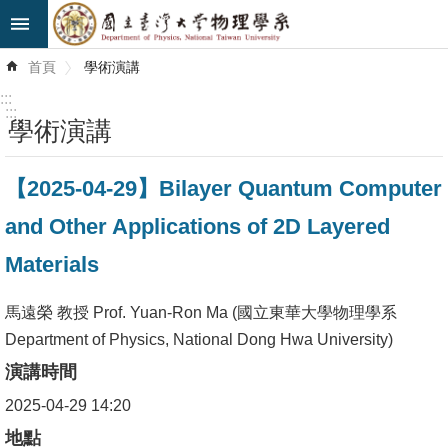
跳到主要內容區塊
進
首頁
學術演講
階
搜
:::
尋
:::
學術演講
最
【2025-04-29】Bilayer Quantum Computer
新
消
and Other Applications of 2D Layered
息
Materials
系
所
馬遠榮 教授 Prof. Yuan-Ron Ma (國立東華大學物理學系
簡
Department of Physics, National Dong Hwa University)
介
演講時間
2025-04-29 14:20
系
所
地點