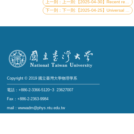
上一則:【2025-04-30】Recent results on top quark physics at LHC
下一則:【2025-04-25】Universal method for optimized robustness in self-testing of quantum resources
系
友
會
徵
才
相
關
Copyright © 2019 國立臺灣大學物理學系
研
究
電話：+886-2-3366-5120~3 23627007
單
Fax：+886-2-2363-9984
位
mail：wwwadm@phys.ntu.edu.tw
地址 : 10617 臺北市羅斯福路四段一號 物理學系暨凝
回
態科學研究中心 401 室
首
No. 1, Sec. 4, Roosevelt Rd., Taipei 10617, Taiwan