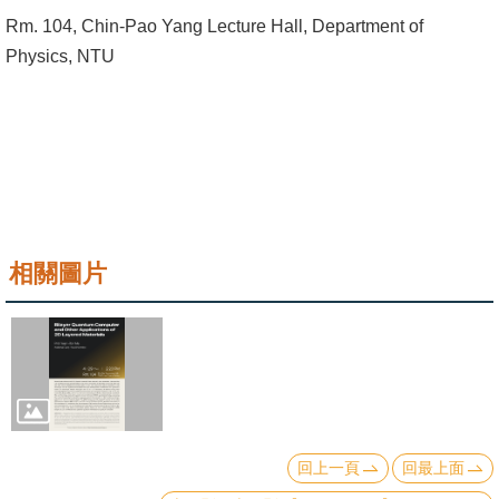
成
Rm. 104, Chin-Pao Yang Lecture Hall, Department of
員
Physics, NTU
學
術
演
講
招
生
相關圖片
及
課
程
學
生
事
回上一頁
回最上面
務