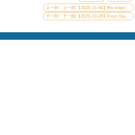
頁
上一則:【2025-11-04】Bio-inspired Approaches for Carbon Dioxide Conversion
臺
下一則:【2025-10-28】From Diagrammatic Monte Carlo to Dynamical Localization
大
首
頁
網
站
導
覽
Copyright © 2019 國立臺灣大學物理學系
聯
電話：+886-2-3366-5120~3 23627007
絡
資
Fax：+886-2-2363-9984
訊
mail：wwwadm@phys.ntu.edu.tw
地址 : 10617 臺北市羅斯福路四段一號 物理學系暨凝
English
態科學研究中心 401 室