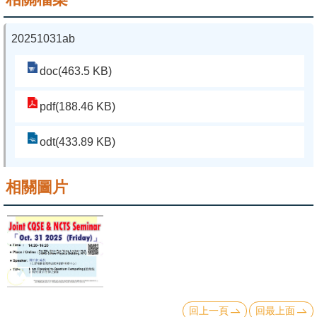
系
20251031ab
友
會
doc(463.5 KB)
徵
pdf(188.46 KB)
才
odt(433.89 KB)
相
關
相關圖片
研
究
單
位
回
首
回上一頁
回最上面