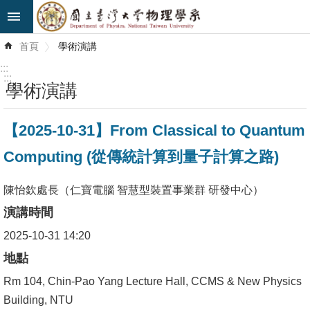
跳到主要內容區塊
進
首頁
學術演講
階
搜
:::
尋
:::
學術演講
最
【2025-10-31】From Classical to Quantum
新
消
Computing (從傳統計算到量子計算之路)
息
陳怡欽處長（仁寶電腦 智慧型裝置事業群 研發中心）
系
演講時間
所
簡
2025-10-31 14:20
介
地點
Rm 104, Chin-Pao Yang Lecture Hall, CCMS & New Physics
系
Building, NTU
所