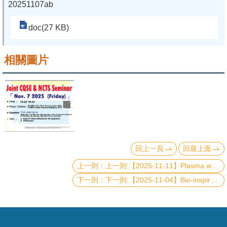
20251107ab
系
doc(27 KB)
友
會
相關圖片
徵
才
相
關
研
究
回上一頁
回最上面
單
上一則:【2025-11-11】Plasma wakefield: from accelerators to black holes
位
下一則:【2025-11-04】Bio-inspired Approaches for Carbon Dioxide Conversion
回
首