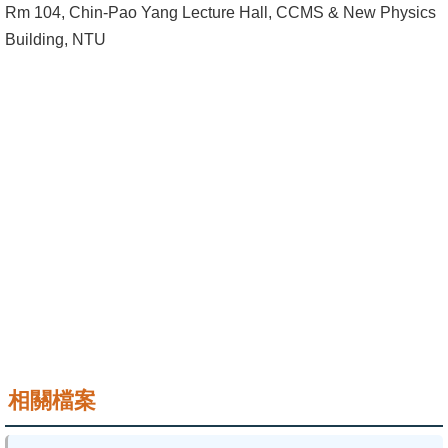
Rm 104, Chin-Pao Yang Lecture Hall, CCMS & New Physics
成
Building, NTU
員
學
術
演
講
招
生
及
課
程
學
生
相關檔案
事
務