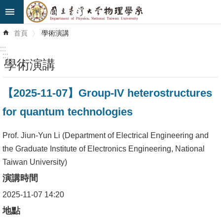
跳到主要內容區塊
進
首頁
學術演講
階
搜
:::
尋
:::
學術演講
最
【2025-11-07】Group-IV heterostructures
新
消
for quantum technologies
息
Prof. Jiun-Yun Li (Department of Electrical Engineering and
系
the Graduate Institute of Electronics Engineering, National
所
Taiwan University)
簡
演講時間
介
2025-11-07 14:20
系
地點
所