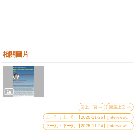
成
員
學
術
演
講
相關圖片
招
生
及
課
程
回上一頁
回最上面
學
上一則:【2025-11-26】[Interview Talk] Universal Model of Floquet Operator Krylov Space
生
事
下一則:【2025-11-24】[Interview Talk] Quantum Resources: Using Quantum Effects as Fuels in Science and Technologies
務