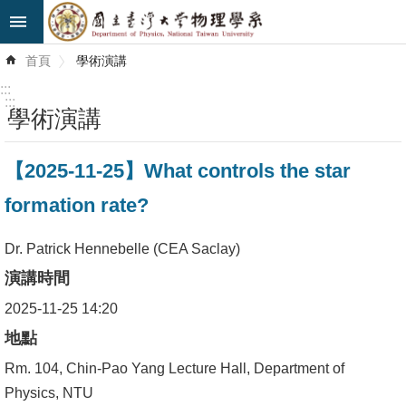
跳到主要內容區塊
進
首頁
學術演講
階
搜
:::
尋
:::
學術演講
最
【2025-11-25】What controls the star
新
消
formation rate?
息
Dr. Patrick Hennebelle (CEA Saclay)
系
演講時間
所
簡
2025-11-25 14:20
介
地點
Rm. 104, Chin-Pao Yang Lecture Hall, Department of
系
Physics, NTU
所