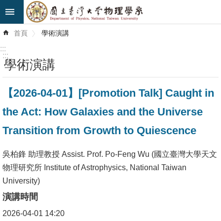
跳到主要內容區塊
進
首頁
學術演講
階
搜
:::
尋
:::
學術演講
最
【2026-04-01】[Promotion Talk] Caught in
新
消
the Act: How Galaxies and the Universe
息
Transition from Growth to Quiescence
系
所
吳柏鋒 助理教授 Assist. Prof. Po-Feng Wu (國立臺灣大學天文
簡
物理研究所 Institute of Astrophysics, National Taiwan
介
University)
演講時間
系
2026-04-01 14:20
所