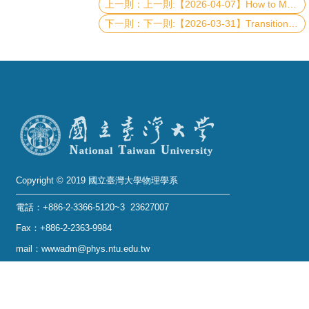
上一則:【2026-04-07】How to Make Galaxies Green?
下一則:【2026-03-31】Transition Metal Dichalcogenides as Emerging Photocatalysts for CO₂ Reduction
系
友
會
徵
才
相
關
Copyright © 2019 國立臺灣大學物理學系
研
究
電話：+886-2-3366-5120~3 23627007
單
Fax：+886-2-2363-9984
位
mail：wwwadm@phys.ntu.edu.tw
地址 : 10617 臺北市羅斯福路四段一號 物理學系暨凝
回
態科學研究中心 401 室
首
No. 1, Sec. 4, Roosevelt Rd., Taipei 10617, Taiwan