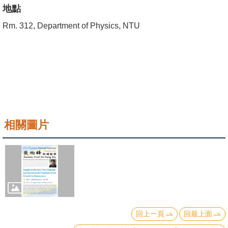
成
地點
員
Rm. 312, Department of Physics, NTU
學
術
演
講
招
生
相關圖片
及
課
程
學
生
事
回上一頁
回最上面
務