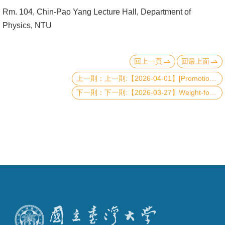
成
Rm. 104, Chin-Pao Yang Lecture Hall, Department of
員
Physics, NTU
學
術
回上一頁
回最上面
演
上一則:【2026-04-01】[Promotion Talk] Caught in the Act: How Galaxies and the Universe Transition from Growth to Quiescence
講
下一則:【2026-03-27】Weight-four parity checks with silicon spin qubits
招
生
及
課
程
學
生
事
務