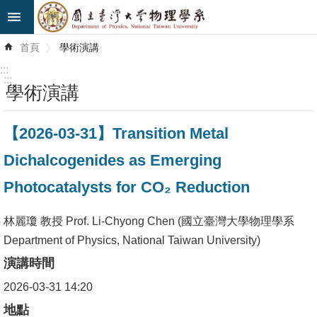
跳到主要內容區塊
進
首頁
學術演講
階
搜
:::
尋
:::
學術演講
最
【2026-03-31】Transition Metal
新
消
Dichalcogenides as Emerging
息
Photocatalysts for CO₂ Reduction
系
所
林麗瓊 教授 Prof. Li-Chyong Chen (國立臺灣大學物理學系
簡
Department of Physics, National Taiwan University)
介
演講時間
2026-03-31 14:20
系
所
地點