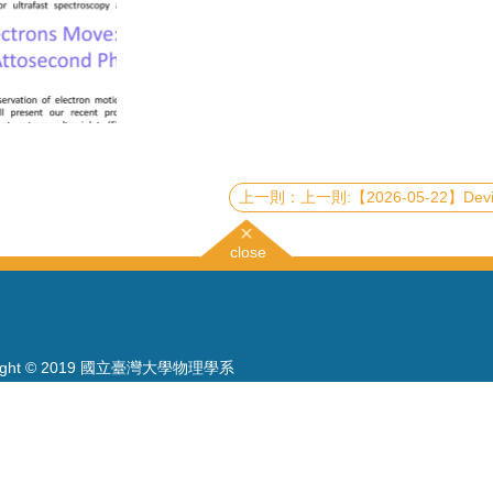
上一則:【2026-05-22】Device-Independent Quantum Rigidity for Secure Globa
close
right © 2019 國立臺灣大學物理學系
886-2-3366-5120~3 23627007
886-2-2363-9984
wwwadm@phys.ntu.edu.tw