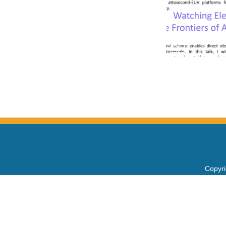
Copy
電話：+
Fax：+
mail：