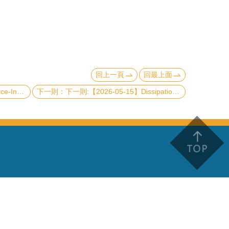
回上一頁
回最上面
l Positioning
下一則:【2026-05-15】Dissipation-Induced Criticality and Nonequilibrium Topology