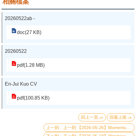
相關檔案
系
20260522ab -
友
會
doc(27 KB)
徵
才
20260522
相
pdf(1.28 MB)
關
研
En-Jui Kuo CV
究
單
pdf(100.85 KB)
位
回上一頁
回最上面
回
上一則:【2026-05-26】Momentum Excitons in 2D Materials
首
下一則:【2026-05-19】Watching Electrons Move: The Frontiers of Attosecond Physics