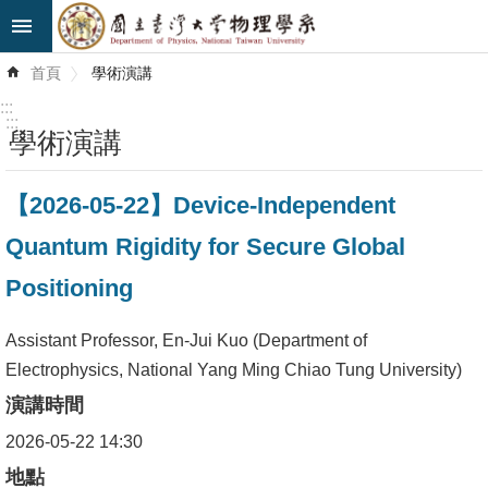
跳到主要內容區塊
進
首頁
學術演講
階
搜
:::
尋
:::
學術演講
最
【2026-05-22】Device-Independent
新
消
Quantum Rigidity for Secure Global
息
Positioning
系
所
Assistant Professor, En-Jui Kuo (Department of
簡
Electrophysics, National Yang Ming Chiao Tung University)
介
演講時間
2026-05-22 14:30
系
所
地點