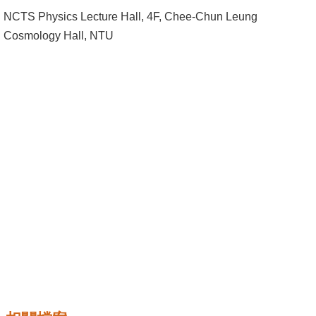
成
NCTS Physics Lecture Hall, 4F, Chee-Chun Leung
員
Cosmology Hall, NTU
學
術
演
講
招
生
及
課
程
學
生
事
務