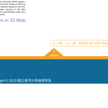
上一則:【2026-05-29】Entanglement-assisted circuit knitting: A bridge between classical and qu
close
right © 2019 國立臺灣大學物理學系
886-2-3366-5120~3 23627007
886-2-2363-9984
wwwadm@phys.ntu.edu.tw