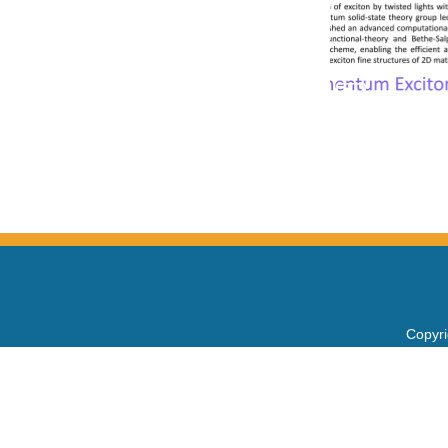
Copy
電話：+
Fax：+
mail：