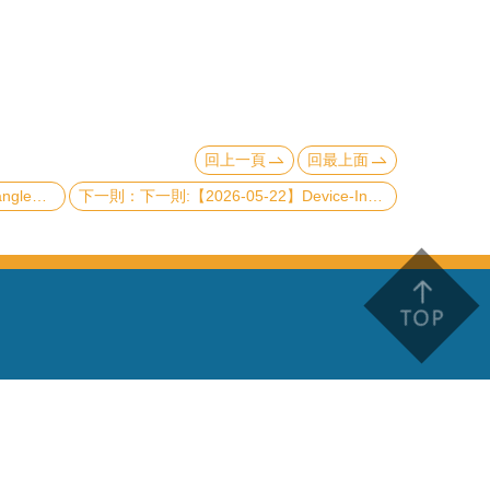
回上一頁
回最上面
antum computing
下一則:【2026-05-22】Device-Independent Quantum Rigidity for Secure Global Positioning