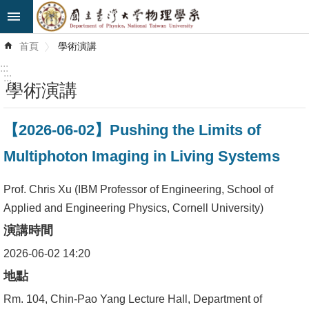
跳到主要內容區塊
進
首頁
學術演講
階
搜
:::
尋
:::
學術演講
最
【2026-06-02】Pushing the Limits of
新
消
Multiphoton Imaging in Living Systems
息
Prof. Chris Xu (IBM Professor of Engineering, School of
系
Applied and Engineering Physics, Cornell University)
所
演講時間
簡
介
2026-06-02 14:20
地點
系
Rm. 104, Chin-Pao Yang Lecture Hall, Department of
所