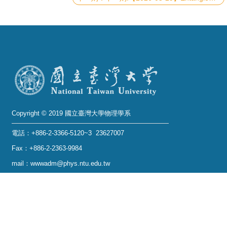
系
友
會
徵
才
相
Copyright © 2019 國立臺灣大學物理學系
關
研
電話：+886-2-3366-5120~3 23627007
究
Fax：+886-2-2363-9984
單
mail：wwwadm@phys.ntu.edu.tw
位
地址 : 10617 臺北市羅斯福路四段一號 物理學系暨凝
態科學研究中心 401 室
回
No. 1, Sec. 4, Roosevelt Rd., Taipei 10617, Taiwan
首
(R.O.C.)