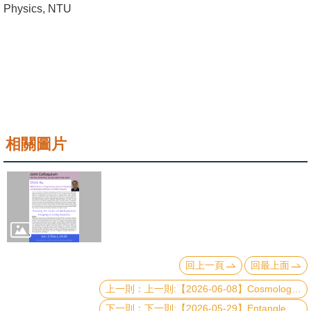
Physics, NTU
成
員
學
術
演
講
相關圖片
招
生
及
課
程
學
回上一頁
回最上面
生
上一則:【2026-06-08】Cosmological Collider as an Interaction Probe: Scale-dependence and Diagrams
事
務
下一則:【2026-05-29】Entanglement-assisted circuit knitting: A bridge between classical and quantum computing