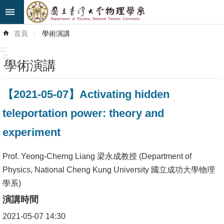
跳到主要內容區塊
進
首頁
學術演講
階
搜
:::
尋
:::
學術演講
最
【2021-05-07】Activating hidden
新
消
teleportation power: theory and
息
experiment
系
所
Prof. Yeong-Cherng Liang 梁永成教授 (Department of
簡
Physics, National Cheng Kung University 國立成功大學物理
介
學系)
演講時間
系
2021-05-07 14:30
所