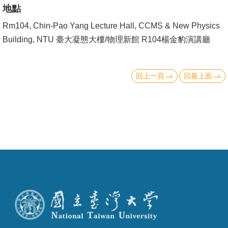
成
地點
員
Rm104, Chin-Pao Yang Lecture Hall, CCMS & New Physics
Building, NTU 臺大凝態大樓/物理新館 R104楊金豹演講廳
學
術
演
回上一頁
回最上面
講
招
生
及
課
程
學
生
事
務