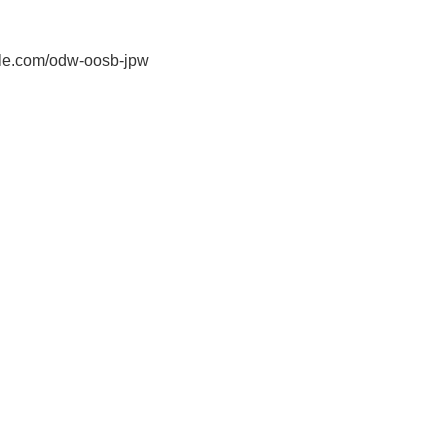
gle.com/odw-oosb-jpw