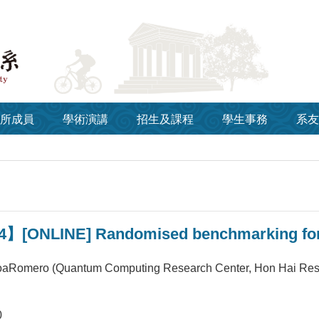
所成員
學術演講
招生及課程
學生事務
系友
4】[ONLINE] Randomised benchmarking for
oaRomero (Quantum Computing Research Center, Hon Hai Resea
0