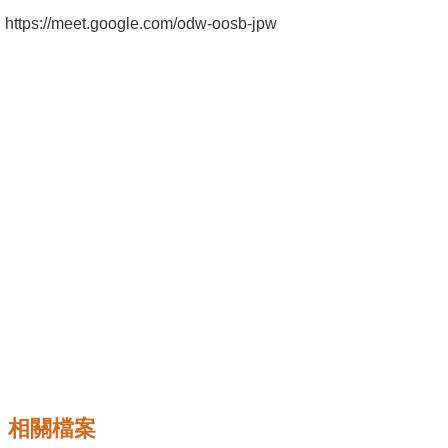
成
https://meet.google.com/odw-oosb-jpw
員
學
術
演
講
招
生
及
課
程
學
生
事
相關檔案
務