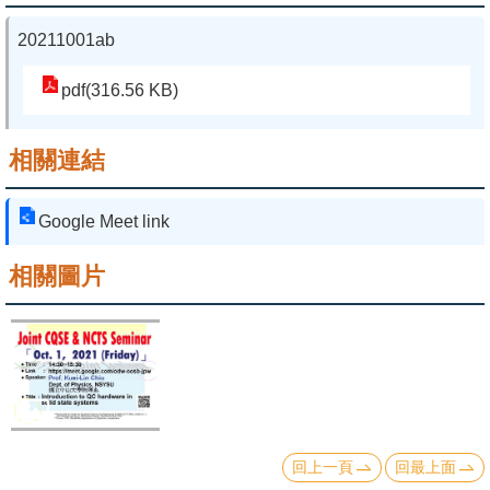
20211001ab
系
友
pdf(316.56 KB)
會
徵
相關連結
才
Google Meet link
相
關
相關圖片
研
究
單
位
回
首
回上一頁
回最上面