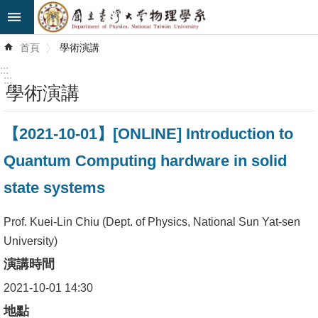
跳到主要內容區塊
進
首頁
學術演講
階
搜
:::
尋
:::
學術演講
最
【2021-10-01】[ONLINE] Introduction to
新
消
Quantum Computing hardware in solid
息
state systems
系
所
Prof. Kuei-Lin Chiu (Dept. of Physics, National Sun Yat-sen
簡
University)
介
演講時間
2021-10-01 14:30
系
所
地點