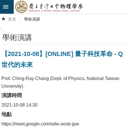
跳到主要內容區塊
進
首頁
學術演講
階
搜
:::
尋
:::
學術演講
最
【2021-10-08】[ONLINE] 量子科技革命 - Q
新
消
世代的未來
息
Prof. Ching-Ray Chang (Dept. of Physics, National Taiwan
系
University)
所
演講時間
簡
介
2021-10-08 14:30
地點
系
https://meet.google.com/odw-oosb-jpw
所