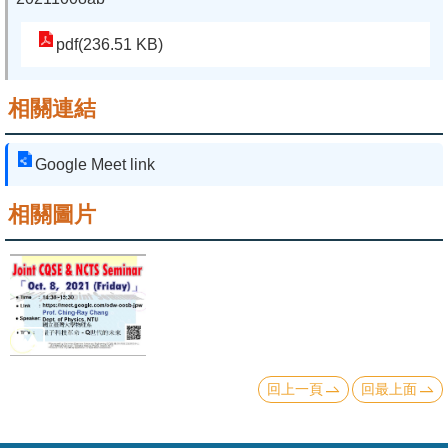
系
pdf(236.51 KB)
友
會
相關連結
徵
才
Google Meet link
相
相關圖片
關
研
究
單
位
回上一頁
回最上面
回
首