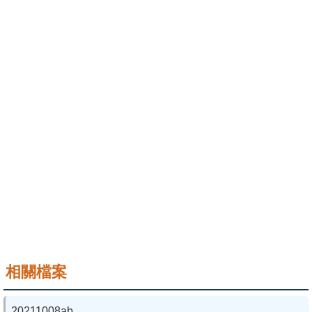
成
員
學
術
演
講
招
生
及
課
程
學
相關檔案
生
事
務
20211008ab