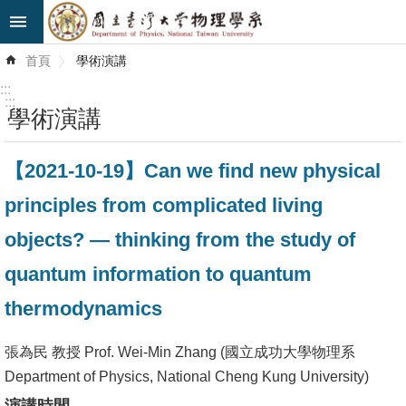
跳到主要內容區塊
進
首頁
學術演講
階
搜
:::
尋
:::
學術演講
最
【2021-10-19】Can we find new physical
新
消
principles from complicated living
息
objects? — thinking from the study of
系
quantum information to quantum
所
thermodynamics
簡
介
張為民 教授 Prof. Wei-Min Zhang (國立成功大學物理系
系
Department of Physics, National Cheng Kung University)
所