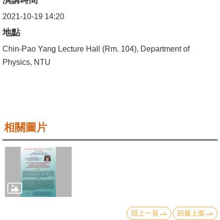
演講時間
成
2021-10-19 14:20
員
地點
學
Chin-Pao Yang Lecture Hall (Rm. 104), Department of
術
Physics, NTU
演
講
招
生
相關圖片
及
課
程
學
生
事
回上一頁
回最上面
務