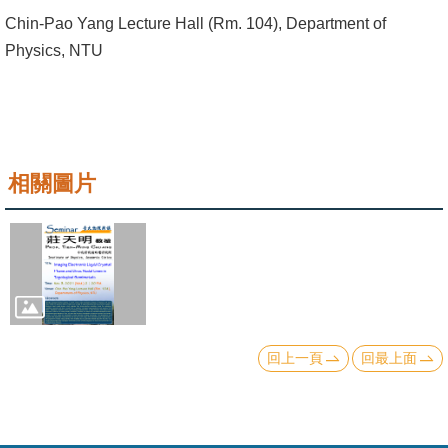
成
Chin-Pao Yang Lecture Hall (Rm. 104), Department of
員
Physics, NTU
學
術
演
講
相關圖片
招
生
及
課
程
回上一頁
回最上面
學
生
事
務