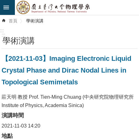
跳到主要內容區塊
進
首頁
學術演講
階
搜
:::
尋
:::
學術演講
最
【2021-11-03】Imaging Electronic Liquid
新
消
Crystal Phase and Dirac Nodal Lines in
息
Topological Semimetals
系
所
莊天明 教授 Prof. Tien-Ming Chuang (中央研究院物理研究所
簡
Institute of Physics, Academia Sinica)
介
演講時間
2021-11-03 14:20
系
所
地點