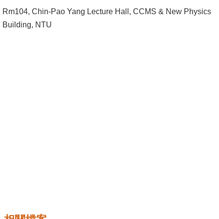
成
Rm104, Chin-Pao Yang Lecture Hall, CCMS & New Physics
員
Building, NTU
學
術
演
講
招
生
及
課
程
學
生
事
務