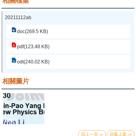
相關檔案
系
20211112ab
友
會
doc(269.5 KB)
徵
pdf(123.48 KB)
才
odt(240.02 KB)
相
關
研
相關圖片
究
單
位
回
首
回上一頁
回最上面