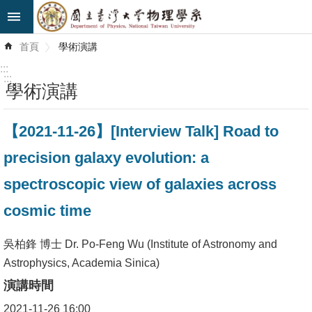
跳到主要內容區塊
進
首頁
學術演講
階
搜
:::
尋
:::
學術演講
最
【2021-11-26】[Interview Talk] Road to
新
消
precision galaxy evolution: a
息
spectroscopic view of galaxies across
系
cosmic time
所
簡
吳柏鋒 博士 Dr. Po-Feng Wu (Institute of Astronomy and
介
Astrophysics, Academia Sinica)
演講時間
系
所
2021-11-26 16:00