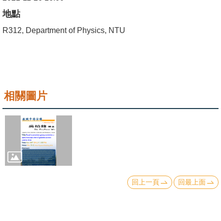
成
地點
員
R312, Department of Physics, NTU
學
術
演
講
相關圖片
招
生
及
課
程
學
回上一頁
回最上面
生
事
務