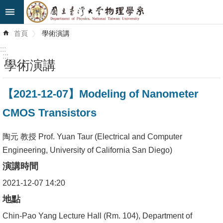
跳到主要內容區塊
進
首頁
學術演講
階
搜
:::
尋
:::
學術演講
最
【2021-12-07】Modeling of Nanometer
新
消
CMOS Transistors
息
陶元 教授 Prof. Yuan Taur (Electrical and Computer
系
Engineering, University of California San Diego)
所
演講時間
簡
介
2021-12-07 14:20
地點
系
Chin-Pao Yang Lecture Hall (Rm. 104), Department of
所