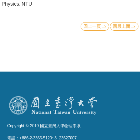
Physics, NTU
成
員
回上一頁
回最上面
學
術
演
講
招
生
及
課
程
學
生
Copyright © 2019 國立臺灣大學物理學系
事
電話：+886-2-3366-5120~3 23627007
務