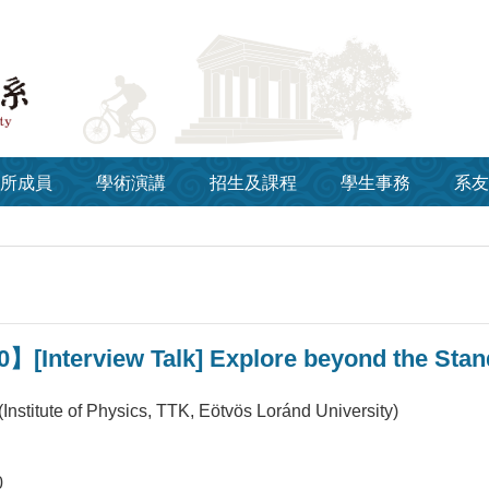
所成員
學術演講
招生及課程
學生事務
系友
】[Interview Talk] Explore beyond the Stand
Institute of Physics, TTK, Eötvös Loránd University)
0