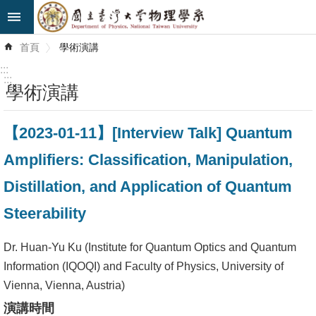
跳到主要內容區塊
進
首頁
學術演講
階
搜
:::
尋
:::
學術演講
最
【2023-01-11】[Interview Talk] Quantum
新
消
Amplifiers: Classification, Manipulation,
息
Distillation, and Application of Quantum
系
Steerability
所
簡
Dr. Huan-Yu Ku (Institute for Quantum Optics and Quantum
介
Information (IQOQI) and Faculty of Physics, University of
Vienna, Vienna, Austria)
系
演講時間
所