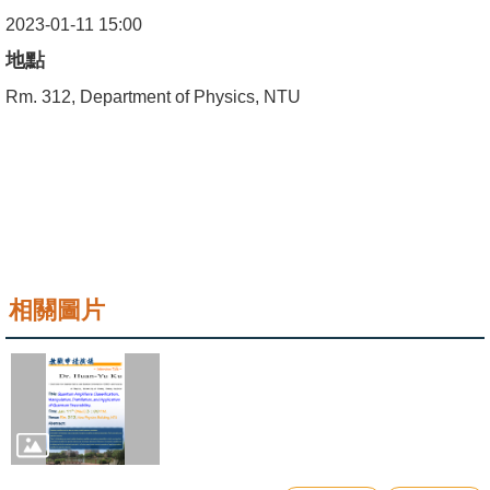
成
2023-01-11 15:00
員
地點
學
Rm. 312, Department of Physics, NTU
術
演
講
招
生
及
相關圖片
課
程
學
生
事
務