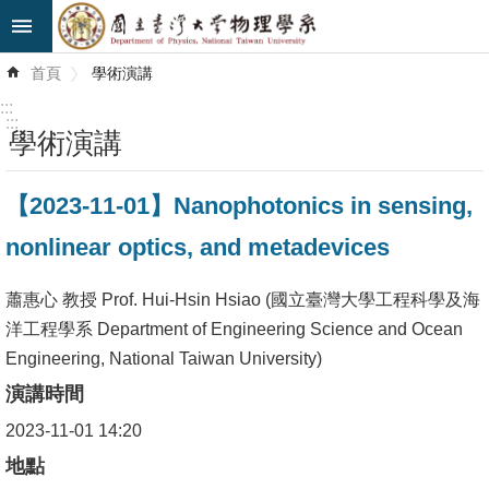
跳到主要內容區塊
進
首頁
學術演講
階
搜
:::
尋
:::
學術演講
最
【2023-11-01】Nanophotonics in sensing,
新
消
nonlinear optics, and metadevices
息
蕭惠心 教授 Prof. Hui-Hsin Hsiao (國立臺灣大學工程科學及海
系
洋工程學系 Department of Engineering Science and Ocean
所
Engineering, National Taiwan University)
簡
演講時間
介
2023-11-01 14:20
系
地點
所