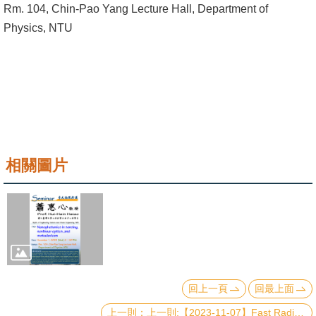
Rm. 104, Chin-Pao Yang Lecture Hall, Department of
成
Physics, NTU
員
學
術
演
講
招
相關圖片
生
及
課
程
學
生
回上一頁
回最上面
事
上一則:【2023-11-07】Fast Radio Bursts: Nature's Latest Cosmic Mystery
務