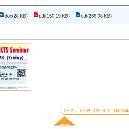
doc(28 KB)
pdf(150.19 KB)
odt(268.98 KB)
上一則:【2024-01-04】Building Quantum Error Correcting Codes with Tensor Networks and Mac
close