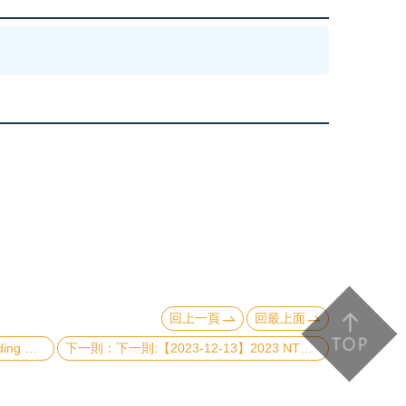
回上一頁
回最上面
hine Learning
下一則:【2023-12-13】2023 NTU-CTP Best Student Paper Award Ceremony and Presentations