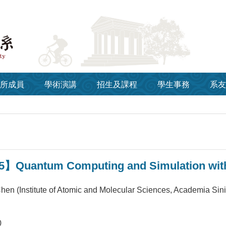
所成員
學術演講
招生及課程
學生事務
系友
5】Quantum Computing and Simulation with
hen (Institute of Atomic and Molecular Sciences, Academia Sin
0