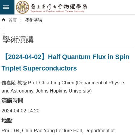
跳到主要內容區塊
進
首頁
學術演講
階
搜
:::
尋
:::
學術演講
最
【2024-04-02】Half Quantum Flux in Spin
新
消
Triplet Superconductors
息
錢嘉陵 教授 Prof. Chia-Ling Chien (Department of Physics
系
and Astronomy, Johns Hopkins University)
所
演講時間
簡
介
2024-04-02 14:20
地點
系
Rm. 104, Chin-Pao Yang Lecture Hall, Department of
所