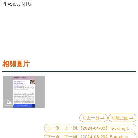
Physics, NTU
成
員
學
術
演
講
相關圖片
招
生
及
課
程
學
回上一頁
回最上面
生
上一則:【2024-04-03】Tackling the Exponential Wall in Strongly Correlated Materials Simulations: A Quantum Embedding Perspective
事
務
下一則:【2024-03-29】Bounds on quantum adiabaticity in driven many-body systems and applications to adiabatic quantum computation