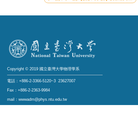
系
友
會
徵
才
相
Copyright © 2019 國立臺灣大學物理學系
關
研
電話：+886-2-3366-5120~3 23627007
究
Fax：+886-2-2363-9984
單
mail：wwwadm@phys.ntu.edu.tw
位
地址 : 10617 臺北市羅斯福路四段一號 物理學系暨凝
態科學研究中心 401 室
回
No. 1, Sec. 4, Roosevelt Rd., Taipei 10617, Taiwan
首
(R.O.C.)