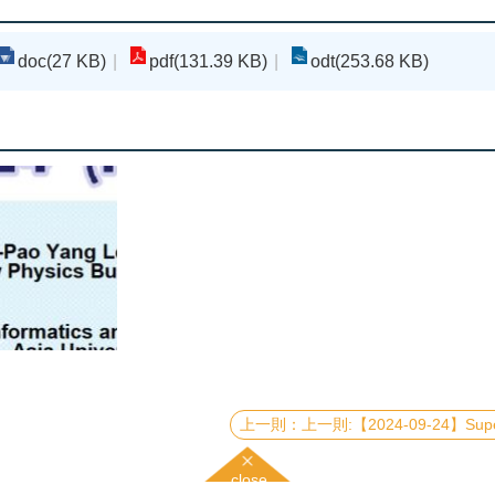
doc(27 KB)
pdf(131.39 KB)
odt(253.68 KB)
上一則:【2024-09-24】Supercurrent Diodes and their Applications in Qua
close