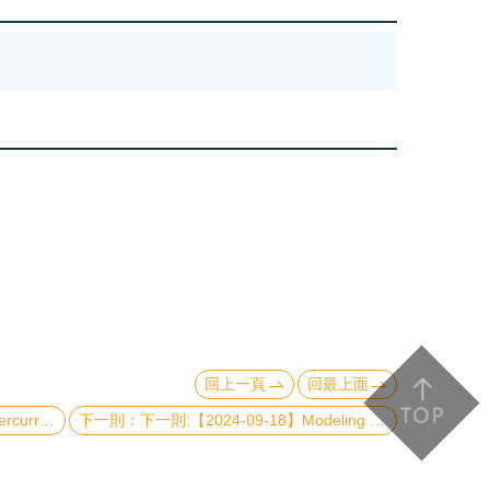
回上一頁
回最上面
ntum Computing
下一則:【2024-09-18】Modeling neutrino flavor oscillations in supernovae: decoherence, coarse graining, and effective model