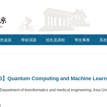
所成員
學術演講
招生及課程
學生事務
系友
0】Quantum Computing and Machine Learnin
Department of bioinformatics and medical engineering, Asia Uni
0