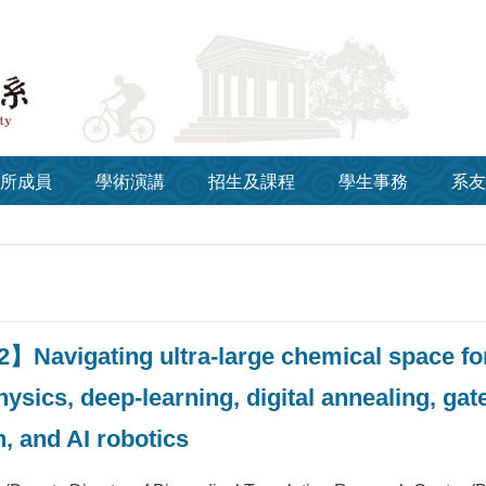
所成員
學術演講
招生及課程
學生事務
系友
】Navigating ultra-large chemical space for
physics, deep-learning, digital annealing, g
, and AI robotics