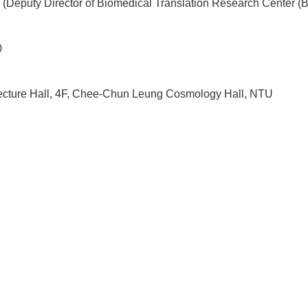
n (Deputy Director of Biomedical Translation Research Center 
0
cture Hall, 4F, Chee-Chun Leung Cosmology Hall, NTU