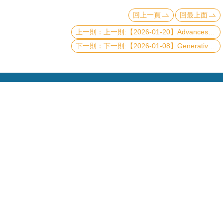
頁
回上一頁
回最上面
臺
上一則:【2026-01-20】Advances in Atomic Fabrication for Diamond Quantum Computing
大
下一則:【2026-01-08】Generative Quantum Advantage for Classical and Quantum Problems
首
頁
網
站
導
覽
聯
Copyright © 2019 國立臺灣大學物理學系
絡
資
電話：+886-2-3366-5120~3 23627007
訊
Fax：+886-2-2363-9984
mail：wwwadm@phys.ntu.edu.tw
English