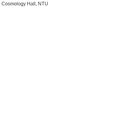
Cosmology Hall, NTU
成
員
學
術
演
講
招
生
及
課
程
學
生
事
務