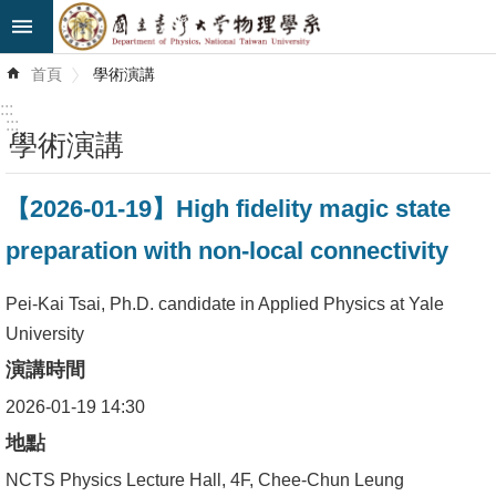
跳到主要內容區塊
進
首頁
學術演講
階
搜
:::
尋
:::
學術演講
最
【2026-01-19】High fidelity magic state
新
消
preparation with non-local connectivity
息
Pei-Kai Tsai, Ph.D. candidate in Applied Physics at Yale
系
University
所
演講時間
簡
介
2026-01-19 14:30
地點
系
NCTS Physics Lecture Hall, 4F, Chee-Chun Leung
所