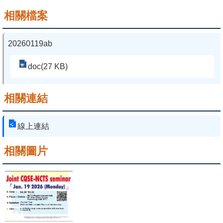
相關檔案
系
友
20260119ab
會
doc(27 KB)
徵
才
相關連結
相
關
線上連結
研
究
相關圖片
單
位
回
首