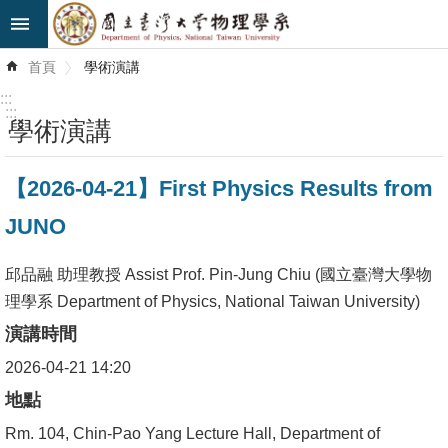
跳到主要內容區塊
進
首頁
學術演講
階
搜
:::
尋
:::
學術演講
最
【2026-04-21】First Physics Results from
新
消
JUNO
息
邱品融 助理教授 Assist Prof. Pin-Jung Chiu (國立臺灣大學物
系
理學系 Department of Physics, National Taiwan University)
所
演講時間
簡
介
2026-04-21 14:20
地點
系
Rm. 104, Chin-Pao Yang Lecture Hall, Department of
所