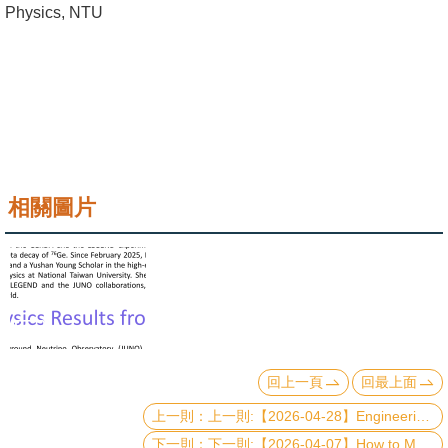
Physics, NTU
成
員
學
術
演
講
相關圖片
招
生
及
課
程
學
回上一頁
回最上面
生
上一則:【2026-04-28】Engineering Quantum Matter through Geometry: Twistronics and Straintronics in 2D Materials
事
務
下一則:【2026-04-07】How to Make Galaxies Green?