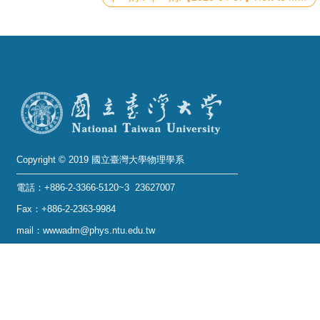
系
友
會
徵
才
相
Copyright © 2019 國立臺灣大學物理學系
關
研
電話：+886-2-3366-5120~3 23627007
究
Fax：+886-2-2363-9984
單
mail：wwwadm@phys.ntu.edu.tw
位
地址 : 10617 臺北市羅斯福路四段一號 物理學系暨凝
態科學研究中心 401 室
回
No. 1, Sec. 4, Roosevelt Rd., Taipei 10617, Taiwan
首
(R.O.C.)