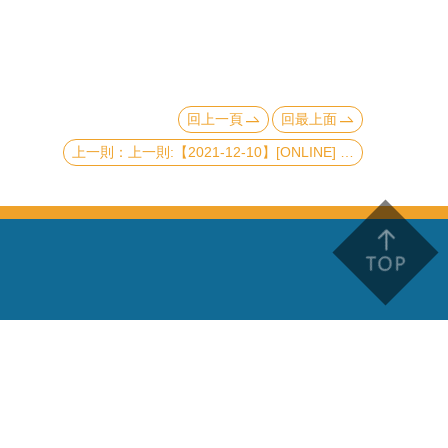
回上一頁
回最上面
上一則:【2021-12-10】[ONLINE] Entanglement Spin Qubit: Variability and Versatility