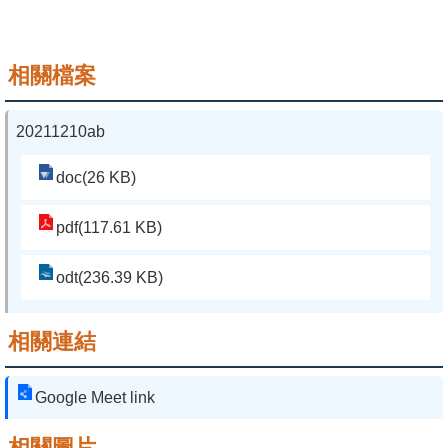
系
友
相關檔案
會
20211210ab
徵
才
doc(26 KB)
相
pdf(117.61 KB)
關
研
odt(236.39 KB)
究
單
相關連結
位
回
Google Meet link
首
相關圖片