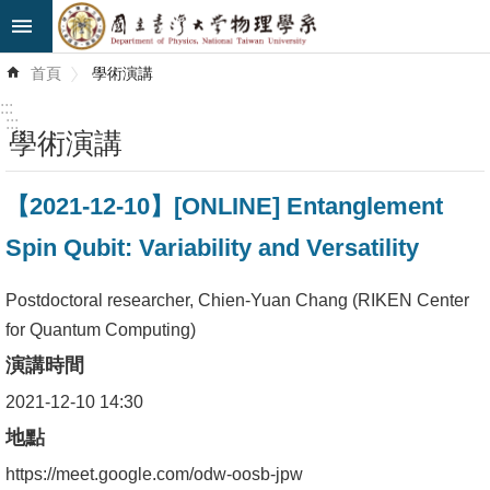
跳到主要內容區塊
進
首頁
學術演講
階
搜
:::
尋
:::
學術演講
最
【2021-12-10】[ONLINE] Entanglement
新
消
Spin Qubit: Variability and Versatility
息
Postdoctoral researcher, Chien-Yuan Chang (RIKEN Center
系
for Quantum Computing)
所
演講時間
簡
介
2021-12-10 14:30
地點
系
https://meet.google.com/odw-oosb-jpw
所