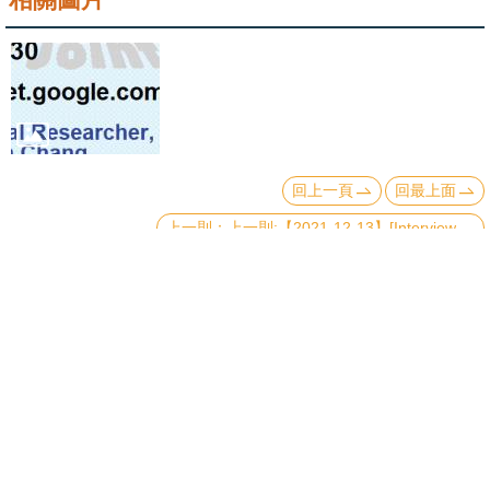
頁
臺
大
首
頁
網
回上一頁
回最上面
站
上一則:【2021-12-13】[Interview Talk] Exploring early Universe with cosmological magnetic fields
導
覽
聯
絡
資
訊
English
Copyright © 2019 國立臺灣大學物理學系