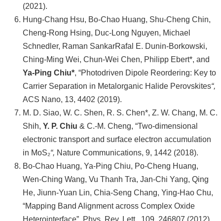
(2021).
Hung-Chang Hsu, Bo-Chao Huang, Shu-Cheng Chin,
Cheng-Rong Hsing, Duc-Long Nguyen, Michael
Schnedler, Raman SankarRafal E. Dunin-Borkowski,
Ching-Ming Wei, Chun-Wei Chen, Philipp Ebert*, and
Ya-Ping Chiu*
, “Photodriven Dipole Reordering: Key to
Carrier Separation in Metalorganic Halide Perovskites
“,
ACS Nano, 13, 4402 (2019).
M. D. Siao, W. C. Shen, R. S. Chen*, Z. W. Chang, M. C.
Shih,
Y. P. Chiu
& C.-M. Cheng, “Two-dimensional
electronic transport and surface electron accumulation
in MoS₂
“,
Nature Communications, 9, 1442 (2018).
Bo-Chao Huang, Ya-Ping Chiu, Po-Cheng Huang,
Wen-Ching Wang, Vu Thanh Tra, Jan-Chi Yang, Qing
He, Jiunn-Yuan Lin, Chia-Seng Chang, Ying-Hao Chu,
“Mapping Band Alignment across Complex Oxide
Heterointerface”, Phys. Rev. Lett., 109, 246807 (2012).