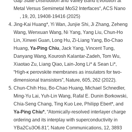
Gap State Distribution and Valley Band Evolution at
Metal Versus Semimetal MoS2 Interfaces“,
ACS Nano
, 19, 20, 19408-19416 (2025)
Jing-Kai Huang*, Yi Wan, Junjie Shi, Ji Zhang, Zeheng
Wang, Wenxuan Wang, Ni Yang, Yang Liu, Chun-Ho
Lin, Xinwei Guan, Long Hu, Zi-Liang Yang, Bo-Chao
Huang,
Ya-Ping Chiu
, Jack Yang, Vincent Tung,
Danyang Wang, Kourosh Kalantar-Zadeh, Tom Wu,
Xiaotao Zu, Liang Qiao, Lain-Jong Li* & Sean Li*,
“High-κ perovskite membranes as insulators for two-
dimensional transistors”, Nature, 605, 262 (2022).
Chun-Chih Hsu, Bo-Chao Huang, Michael Schnedler,
Ming-Yu Lai, Yuh-Lin Wang, Rafal E. Dunin Borkowski,
Chia-Seng Chang, Ting Kuo Lee, Philipp Ebert*, and
Ya-Ping Chiu*
, “Atomically-resolved interlayer charge
ordering and its interplay with superconductivity in
YBa2Cu3O6.81
”,
Nature Communications, 12, 3893