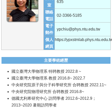
635
成
室
員
聯絡
02-3366-5185
電話
學
電子
術
ypchiu@phys.ntu.edu.tw
郵件
演
個人
https://ypxstmlab.phys.ntu.edu.t
講
網頁
招
生
主要學術經歷
及
國立臺灣大學物理系 特聘教授 2022.8 ~
課
國立臺灣大學物理系 教授 2016.8~ 2022.7
程
中央研究院原子與分子科學研究所 合聘教授 2022.11~
學
中央研究院物理研究所 合聘教授 2016.8~
生
德國尤利希研究中心 訪問學者 2012.6~2012.9；
事
2013~2020 暑期訪問學者
務