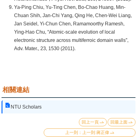
Ya-Ping Chiu, Yu-Ting Chen, Bo-Chao Huang, Min-
Chuan Shih, Jan-Chi Yang, Qing He, Chen-Wei Liang,
Jan Seidel, Yi-Chun Chen, Ramamoorthy Ramesh,
Ying-Hao Chu, “Atomic-scale evolution of local
electronic structure across multiferroic domain walls”,
Adv. Mater., 23, 1530 (2011).
相關連結
NTU Scholars
回上一頁
回最上面
上一則:蔣正偉