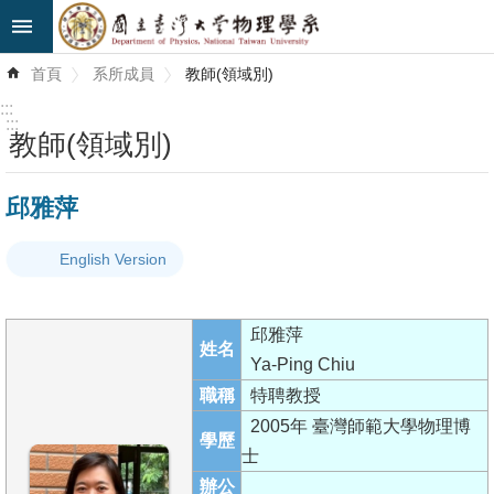
跳到主要內容區塊
進
首頁
系所成員
教師(領域別)
階
搜
:::
尋
:::
教師(領域別)
最
邱雅萍
新
消
English Version
息
系
邱雅萍
所
姓名
Ya-Ping Chiu
簡
職稱
特聘教授
介
2005年 臺灣師範大學物理博
學歷
系
士
所
辦公