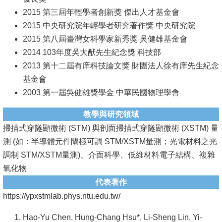
頁
2015 第三屆年輕學者創新獎 傑出人才基金會
臺
2015 中央研究院年輕學者研究著作獎 中央研究院
大
2015 第八屆臺灣女科學家新秀獎 吳健雄基金會
首
2014 103年度吳大猷先生紀念獎 科技部
頁
2013 第十二屆有庠科技論文獎 財團法人徐有庠先生紀念
基金會
網
2003 第一屆吳健雄獎學金 中華民國物理學會
站
導
教學與研究領域
覽
掃描式穿隧顯微術 (STM) 與剖面掃描式穿隧顯微術 (XSTM) 量
測 (如：半導體元件閘極可調 STM/XSTM量測；光電材料之光
聯
調制 STM/XSTM量測)、介面科學、低維材料電子結構、複雜
絡
氧化物
資
代表著作
訊
https://ypxstmlab.phys.ntu.edu.tw/
English
Hao-Yu Chen, Hung-Chang Hsu*, Li-Sheng Lin, Yi-