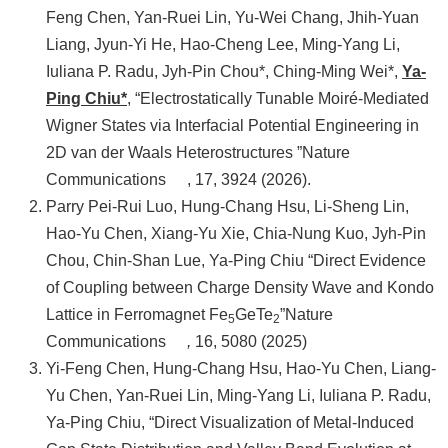
Feng Chen, Yan-Ruei Lin, Yu-Wei Chang, Jhih-Yuan
Liang, Jyun-Yi He, Hao-Cheng Lee, Ming-Yang Li,
Iuliana P. Radu, Jyh-Pin Chou*, Ching-Ming Wei*,
Ya-
Ping Chiu*
, “Electrostatically Tunable Moiré-Mediated
Wigner States via Interfacial Potential Engineering in
2D van der Waals Heterostructures ”
Nature
Communications
, 17, 3924 (2026).
Parry Pei-Rui Luo, Hung-Chang Hsu, Li-Sheng Lin,
Hao-Yu Chen, Xiang-Yu Xie, Chia-Nung Kuo, Jyh-Pin
Chou, Chin-Shan Lue, Ya-Ping Chiu “Direct Evidence
of Coupling between Charge Density Wave and Kondo
Lattice in Ferromagnet Fe
GeTe
”
Nature
5
2
Communications
,
16, 5080 (2025)
Yi-Feng Chen, Hung-Chang Hsu, Hao-Yu Chen, Liang-
Yu Chen, Yan-Ruei Lin, Ming-Yang Li, Iuliana P. Radu,
Ya-Ping Chiu, “Direct Visualization of Metal-Induced