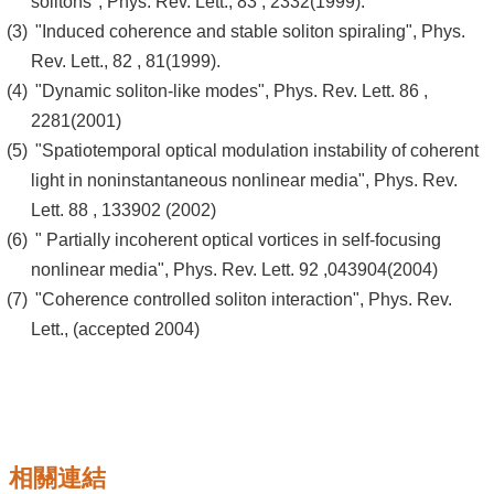
solitons", Phys. Rev. Lett., 83 , 2332(1999).
"Induced coherence and stable soliton spiraling", Phys.
系
Rev. Lett., 82 , 81(1999).
友
"Dynamic soliton-like modes", Phys. Rev. Lett. 86 ,
會
2281(2001)
"Spatiotemporal optical modulation instability of coherent
徵
light in noninstantaneous nonlinear media", Phys. Rev.
才
Lett. 88 , 133902 (2002)
相
" Partially incoherent optical vortices in self-focusing
關
nonlinear media", Phys. Rev. Lett. 92 ,043904(2004)
研
"Coherence controlled soliton interaction", Phys. Rev.
究
Lett., (accepted 2004)
單
位
回
首
相關連結