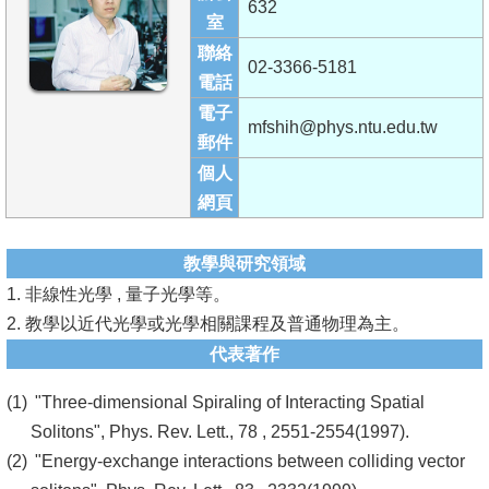
632
成
室
員
聯絡
02-3366-5181
電話
學
電子
術
mfshih@phys.ntu.edu.tw
郵件
演
個人
講
網頁
招
生
教學與研究領域
及
1. 非線性光學 , 量子光學等。
課
2. 教學以近代光學或光學相關課程及普通物理為主。
程
代表著作
學
"Three-dimensional Spiraling of Interacting Spatial
生
Solitons", Phys. Rev. Lett., 78 , 2551-2554(1997).
事
"Energy-exchange interactions between colliding vector
務