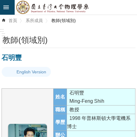
跳到主要內容區塊
進
首頁
系所成員
教師(領域別)
階
搜
:::
尋
:::
教師(領域別)
最
石明豐
新
消
English Version
息
系
石明豐
所
姓名
Ming-Feng Shih
簡
職稱
教授
介
1998 年普林斯頓大學電機系
學歷
系
博士
所
辦公