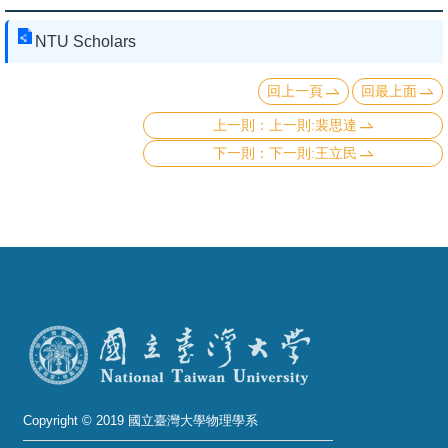
頁
NTU Scholars
臺
大
回上一頁
回最上面
首
上一則:裴思達
頁
下一則:王立民
網
站
導
覽
聯
絡
資
訊
English
Copyright © 2019 國立臺灣大學物理學系