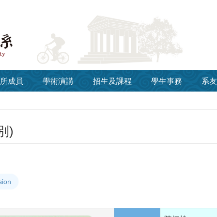
所成員
學術演講
招生及課程
學生事務
系友
別)
sion