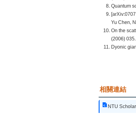
Quantum sc
[arXiv:0707
Yu Chen, N
On the sca
(2006) 035.
Dyonic gia
相關連結
NTU Scholar