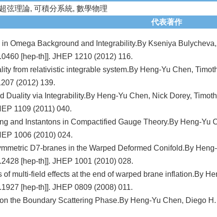
超弦理論, 可積分系統, 數學物理
代表著作
 in Omega Background and Integrability.By Kseniya Bulycheva,
.0460 [hep-th]]. JHEP 1210 (2012) 116.
lity from relativistic integrable system.By Heng-Yu Chen, Timo
1207 (2012) 139.
 Duality via Integrability.By Heng-Yu Chen, Nick Dorey, Timot
JHEP 1109 (2011) 040.
ng and Instantons in Compactified Gauge Theory.By Heng-Yu Ch
JHEP 1006 (2010) 024.
mmetric D7-branes in the Warped Deformed Conifold.By Heng-
.2428 [hep-th]]. JHEP 1001 (2010) 028.
 of multi-field effects at the end of warped brane inflation.By
.1927 [hep-th]]. JHEP 0809 (2008) 011.
n the Boundary Scattering Phase.By Heng-Yu Chen, Diego H. C