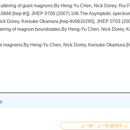
attering of giant magnons.By Heng-Yu Chen, Nick Dorey, Rui F
.0668 [hep-th]]. JHEP 0709 (2007) 106.The Asymptotic spectrum
ick Dorey, Keisuke Okamura.[hep-th/0610295]. JHEP 0703 (200
ttering of magnon boundstates.By Heng-Yu Chen, Nick Dorey, 
nt magnons.By Heng-Yu Chen, Nick Dorey, Keisuke Okamura.[h
s
上一則:趙治宇