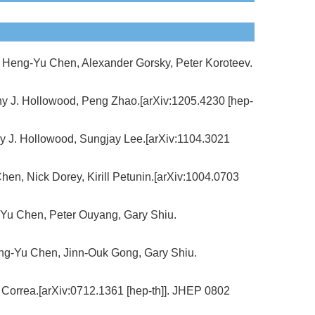
 Heng-Yu Chen, Alexander Gorsky, Peter Koroteev.
thy J. Hollowood, Peng Zhao.[arXiv:1205.4230 [hep-
hy J. Hollowood, Sungjay Lee.[arXiv:1104.3021
en, Nick Dorey, Kirill Petunin.[arXiv:1004.0703
Yu Chen, Peter Ouyang, Gary Shiu.
 Heng-Yu Chen, Jinn-Ouk Gong, Gary Shiu.
orrea.[arXiv:0712.1361 [hep-th]]. JHEP 0802