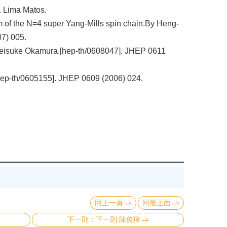
. Lima Matos.
 of the N=4 super Yang-Mills spin chain.By Heng-
7) 005.
Keisuke Okamura.[hep-th/0608047]. JHEP 0611
ep-th/0605155]. JHEP 0609 (2006) 024.
回上一頁
回最上面
下一則:陳俊瑋