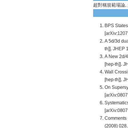
超對稱規範場論, 
BPS States
[arXiv:1207
A 5d/3d dua
th]]. JHEP 
A New 2d/4d
[hep-th]]. 
Wall Crossi
[hep-th]]. 
On Supersy
[arXiv:0807
Systematics
[arXiv:0807
Comments o
(2008) 028.