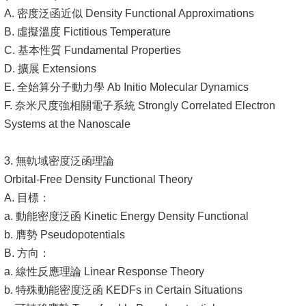
A. 密度泛函近似 Density Functional Approximations
B. 虛擬溫度 Fictitious Temperature
C. 基本性質 Fundamental Properties
D. 擴展 Extensions
E. 全始算分子動力學 Ab Initio Molecular Dynamics
F. 奈米尺度強相關電子系統 Strongly Correlated Electron
Systems at the Nanoscale
3. 無軌域密度泛函理論
Orbital-Free Density Functional Theory
A. 目標：
a. 動能密度泛函 Kinetic Energy Density Functional
b. 膺勢 Pseudopotentials
B. 方向：
a. 線性反應理論 Linear Response Theory
b. 特殊動能密度泛函 KEDFs in Certain Situations