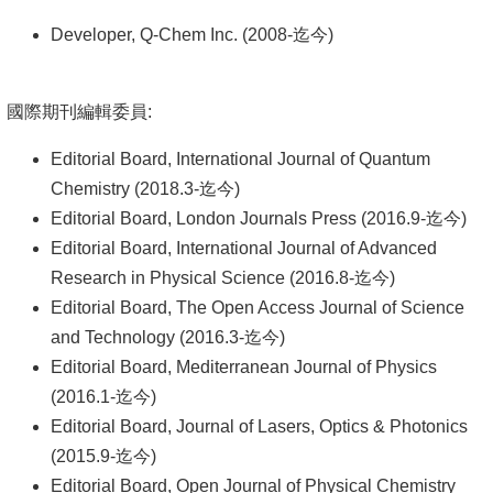
Developer, Q-Chem Inc. (2008-迄今)
系
友
會
國際期刊編輯委員:
徵
Editorial Board, International Journal of Quantum
才
Chemistry (2018.3-迄今)
Editorial Board, London Journals Press (2016.9-迄今)
相
Editorial Board, International Journal of Advanced
關
Research in Physical Science (2016.8-迄今)
研
Editorial Board, The Open Access Journal of Science
究
and Technology (2016.3-迄今)
單
Editorial Board, Mediterranean Journal of Physics
位
(2016.1-迄今)
Editorial Board, Journal of Lasers, Optics & Photonics
回
(2015.9-迄今)
首
Editorial Board, Open Journal of Physical Chemistry