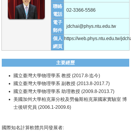
成
聯絡
02-3366-5586
員
電話
電子
學
jdchai@phys.ntu.edu.tw
郵件
術
個人
https://web.phys.ntu.edu.tw/jdcha
演
網頁
講
招
主要經歷
生
國立臺灣大學物理學系 教授 (2017.8-迄今)
及
國立臺灣大學物理學系 副教授 (2013.8-2017.7)
課
國立臺灣大學物理學系 助理教授 (2009.8-2013.7)
程
美國加州大學柏克萊分校及勞倫斯柏克萊國家實驗室 博
學
士後研究員 (2006.1-2009.6)
生
事
國際知名計算軟體共同發展者:
務