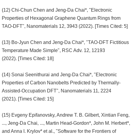
(12) Chi-Chun Chen and Jeng-Da Chai*, "Electronic
Properties of Hexagonal Graphene Quantum Rings from
TAO-DFT", Nanomaterials 12, 3943 (2022). [Times Cited: 5]
(13) Bo-Jyun Chen and Jeng-Da Chai*, "TAO-DFT Fictitious
Temperature Made Simple", RSC Adv. 12, 12193
(2022). [Times Cited: 18]
(14) Sonai Seenithurai and Jeng-Da Chai*, "Electronic
Properties of Carbon Nanobelts Predicted by Thermally-
Assisted-Occupation DFT", Nanomaterials 11, 2224
(2021). [Times Cited: 15]
(15) Evgeny Epifanovsky, Andrew T. B. Gilbert, Xintian Feng,
..., Jeng-Da Chai, ..., Martin Head-Gordon*, John M. Herbert*,
and Anna I. Krylov* et al., "Software for the Frontiers of