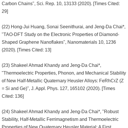
Carbon Chains", Sci. Rep. 10, 13133 (2020). [Times Cited:
29]
(22) Hong-Jui Huang, Sonai Seenithurai, and Jeng-Da Chai*,
"TAO-DFT Study on the Electronic Properties of Diamond-
Shaped Graphene Nanoflakes", Nanomaterials 10, 1236
(2020). [Times Cited: 13]
(23) Shakeel Ahmad Khandy and Jeng-Da Chai*,
"Thermoelectric Properties, Phonon, and Mechanical Stability
of New Half-Metallic Quaternary Heusler Alloys: FeRhCrZ (Z
= Si and Ge)", J. Appl. Phys. 127, 165102 (2020). [Times
Cited: 136]
(24) Shakeel Ahmad Khandy and Jeng-Da Chai*, "Robust
Stability, Half-Metallic Ferrimagnetism and Thermoelectric
Properties of New Quaternary Heusler Material: A First