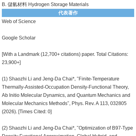
B. 儲氫材料 Hydrogen Storage Materials
代表著作
Web of Science
Google Scholar
[
With a Landmark (12,700+ citations) paper. Total Citations:
23,900+]
(1) Shaozhi Li and Jeng-Da Chai*, "Finite-Temperature
Thermally-Assisted-Occupation Density-Functional Theory,
Ab Initio Molecular Dynamics, and Quantum Mechanics and
Molecular Mechanics Methods", Phys. Rev. A 113, 032805
(2026). [Times Cited: 0]
(2) Shaozhi Li and Jeng-Da Chai*, "Optimization of B97-Type