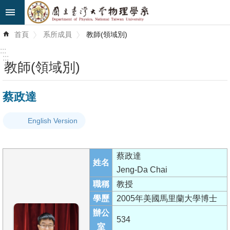
跳到主要內容區塊
進
首頁
系所成員
教師(領域別)
階
搜
:::
尋
:::
教師(領域別)
最
蔡政達
新
消
English Version
息
系
蔡政達
所
姓名
Jeng-Da Chai
簡
職稱
教授
介
學歷
2005年美國馬里蘭大學博士
系
辦公
534
所
室