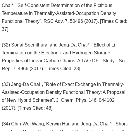
Chai*, "Self-Consistent Determination of the Fictitious
Temperature in Thermally-Assisted-Occupation Density
Functional Theory", RSC Adv. 7, 50496 (2017). [Times Cited:
37]
(32) Sonai Seenithurai and Jeng-Da Chai*, "Effect of Li
Termination on the Electronic and Hydrogen Storage
Properties of Linear Carbon Chains: A TAO-DFT Study", Sci.
Rep. 7, 4966 (2017). [Times Cited: 28]
(33) Jeng-Da Chai*, "Role of Exact Exchange in Thermally-
Assisted-Occupation Density Functional Theory: A Proposal
of New Hybrid Schemes", J. Chem. Phys. 146, 044102
(2017). [Times Cited: 48]
(34) Chih-Wei Wang, Kerwin Hui, and Jeng-Da Chai*, "Short-