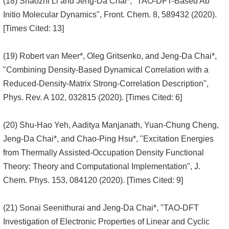
(18) Shaozhi Li and Jeng-Da Chai*, "TAO-DFT-Based Ab
Initio Molecular Dynamics", Front. Chem. 8, 589432 (2020).
[Times Cited: 13]
(19) Robert van Meer*, Oleg Gritsenko, and Jeng-Da Chai*,
"Combining Density-Based Dynamical Correlation with a
Reduced-Density-Matrix Strong-Correlation Description",
Phys. Rev. A 102, 032815 (2020). [Times Cited: 6]
(20) Shu-Hao Yeh, Aaditya Manjanath, Yuan-Chung Cheng,
Jeng-Da Chai*, and Chao-Ping Hsu*, "Excitation Energies
from Thermally Assisted-Occupation Density Functional
Theory: Theory and Computational Implementation", J.
Chem. Phys. 153, 084120 (2020). [Times Cited: 9]
(21) Sonai Seenithurai and Jeng-Da Chai*, "TAO-DFT
Investigation of Electronic Properties of Linear and Cyclic