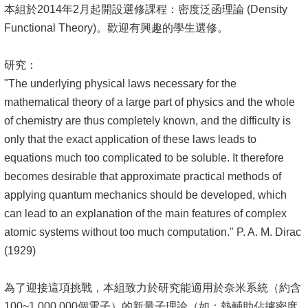
本組於2014年2月起開設選修課程：密度泛函理論 (Density
Functional Theory)。歡迎有興趣的學生選修。
研究：
"The underlying physical laws necessary for the
mathematical theory of a large part of physics and the whole
of chemistry are thus completely known, and the difficulty is
only that the exact application of these laws leads to
equations much too complicated to be soluble. It therefore
becomes desirable that approximate practical methods of
applying quantum mechanics should be developed, which
can lead to an explanation of the main features of complex
atomic systems without too much computation." P. A. M. Dirac
(1929)
為了迎接這項挑戰，本組致力於研究能適用於奈米系統（約含
100~1,000,000個電子）的新量子理論（如：熱輔助佔據密度