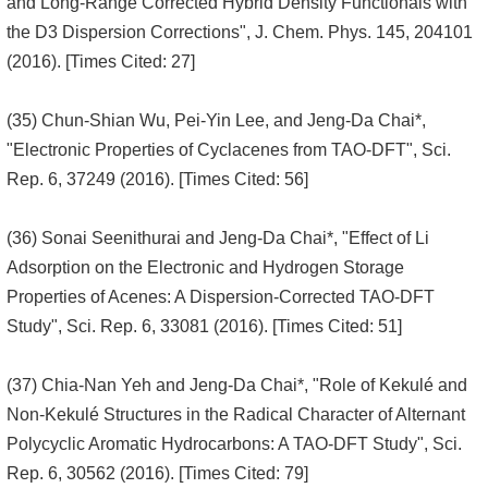
and Long-Range Corrected Hybrid Density Functionals with
the D3 Dispersion Corrections", J. Chem. Phys. 145, 204101
(2016). [Times Cited: 27]
(35) Chun-Shian Wu, Pei-Yin Lee, and Jeng-Da Chai*,
"Electronic Properties of Cyclacenes from TAO-DFT", Sci.
Rep. 6, 37249 (2016). [Times Cited: 56]
(36) Sonai Seenithurai and Jeng-Da Chai*, "Effect of Li
Adsorption on the Electronic and Hydrogen Storage
Properties of Acenes: A Dispersion-Corrected TAO-DFT
Study", Sci. Rep. 6, 33081 (2016). [Times Cited: 51]
(37) Chia-Nan Yeh and Jeng-Da Chai*, "Role of Kekulé and
Non-Kekulé Structures in the Radical Character of Alternant
Polycyclic Aromatic Hydrocarbons: A TAO-DFT Study", Sci.
Rep. 6, 30562 (2016). [Times Cited: 79]