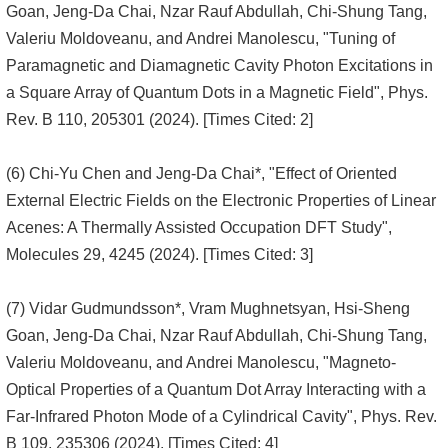
Goan, Jeng-Da Chai, Nzar Rauf Abdullah, Chi-Shung Tang,
Valeriu Moldoveanu, and Andrei Manolescu, "Tuning of
Paramagnetic and Diamagnetic Cavity Photon Excitations in
a Square Array of Quantum Dots in a Magnetic Field", Phys.
Rev. B 110, 205301 (2024). [Times Cited: 2]
(6) Chi-Yu Chen and Jeng-Da Chai*, "Effect of Oriented
External Electric Fields on the Electronic Properties of Linear
Acenes: A Thermally Assisted Occupation DFT Study",
Molecules 29, 4245 (2024). [Times Cited: 3]
(7) Vidar Gudmundsson*, Vram Mughnetsyan, Hsi-Sheng
Goan, Jeng-Da Chai, Nzar Rauf Abdullah, Chi-Shung Tang,
Valeriu Moldoveanu, and Andrei Manolescu, "Magneto-
Optical Properties of a Quantum Dot Array Interacting with a
Far-Infrared Photon Mode of a Cylindrical Cavity", Phys. Rev.
B 109, 235306 (2024). [Times Cited: 4]