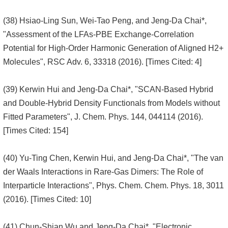
(38) Hsiao-Ling Sun, Wei-Tao Peng, and Jeng-Da Chai*,
"Assessment of the LFAs-PBE Exchange-Correlation
Potential for High-Order Harmonic Generation of Aligned H2+
Molecules", RSC Adv. 6, 33318 (2016). [Times Cited: 4]
(39) Kerwin Hui and Jeng-Da Chai*, "SCAN-Based Hybrid
and Double-Hybrid Density Functionals from Models without
Fitted Parameters", J. Chem. Phys. 144, 044114 (2016).
[Times Cited: 154]
(40) Yu-Ting Chen, Kerwin Hui, and Jeng-Da Chai*, "The van
der Waals Interactions in Rare-Gas Dimers: The Role of
Interparticle Interactions", Phys. Chem. Chem. Phys. 18, 3011
(2016). [Times Cited: 10]
(41) Chun-Shian Wu and Jeng-Da Chai*, "Electronic