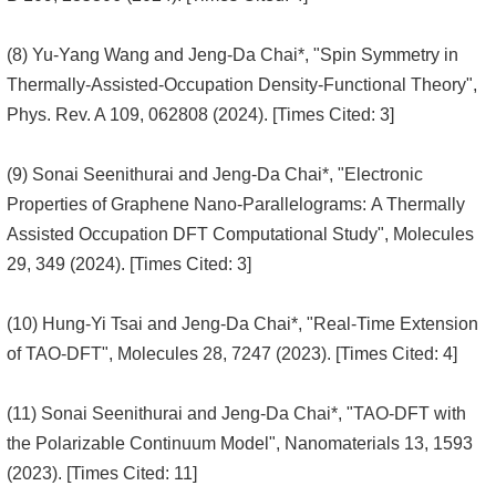
(8) Yu-Yang Wang and Jeng-Da Chai*, "Spin Symmetry in
Thermally-Assisted-Occupation Density-Functional Theory",
Phys. Rev. A 109, 062808 (2024). [Times Cited: 3]
(9) Sonai Seenithurai and Jeng-Da Chai*, "Electronic
Properties of Graphene Nano-Parallelograms: A Thermally
Assisted Occupation DFT Computational Study", Molecules
29, 349 (2024). [Times Cited: 3]
(10) Hung-Yi Tsai and Jeng-Da Chai*, "Real-Time Extension
of TAO-DFT", Molecules 28, 7247 (2023). [Times Cited: 4]
(11) Sonai Seenithurai and Jeng-Da Chai*, "TAO-DFT with
the Polarizable Continuum Model", Nanomaterials 13, 1593
(2023). [Times Cited: 11]