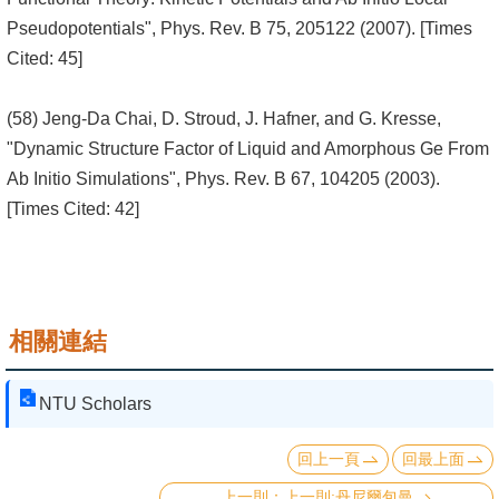
Pseudopotentials", Phys. Rev. B 75, 205122 (2007). [Times
Cited: 45]
(58) Jeng-Da Chai, D. Stroud, J. Hafner, and G. Kresse,
"Dynamic Structure Factor of Liquid and Amorphous Ge From
Ab Initio Simulations", Phys. Rev. B 67, 104205 (2003).
[Times Cited: 42]
相關連結
NTU Scholars
回上一頁
回最上面
上一則:丹尼爾包曼