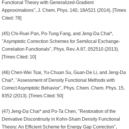
Functional Theory with Generalized-Gradient
Approximations", J. Chem. Phys. 140, 18A521 (2014). [Times
Cited: 78]
(45) Chi-Ruei Pan, Po-Tung Fang, and Jeng-Da Chai*,
"Asymptotic Correction Schemes for Semilocal Exchange-
Correlation Functionals", Phys. Rev. A 87, 052510 (2013).
[Times Cited: 10]
(46) Chen-Wei Tsai, Yu-Chuan Su, Guan-De Li, and Jeng-Da
Chai*, "Assessment of Density Functional Methods with
Correct Asymptotic Behavior", Phys. Chem. Chem. Phys. 15,
8352 (2013). [Times Cited: 50]
(47) Jeng-Da Chai* and Po-Ta Chen, "Restoration of the
Derivative Discontinuity in Kohn-Sham Density Functional
Theory: An Efficient Scheme for Energy Gap Correction",