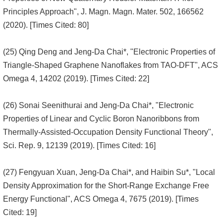
Principles Approach", J. Magn. Magn. Mater. 502, 166562
(2020). [Times Cited: 80]
(25) Qing Deng and Jeng-Da Chai*, "Electronic Properties of
Triangle-Shaped Graphene Nanoflakes from TAO-DFT", ACS
Omega 4, 14202 (2019). [Times Cited: 22]
(26) Sonai Seenithurai and Jeng-Da Chai*, "Electronic
Properties of Linear and Cyclic Boron Nanoribbons from
Thermally-Assisted-Occupation Density Functional Theory",
Sci. Rep. 9, 12139 (2019). [Times Cited: 16]
(27) Fengyuan Xuan, Jeng-Da Chai*, and Haibin Su*, "Local
Density Approximation for the Short-Range Exchange Free
Energy Functional", ACS Omega 4, 7675 (2019). [Times
Cited: 19]