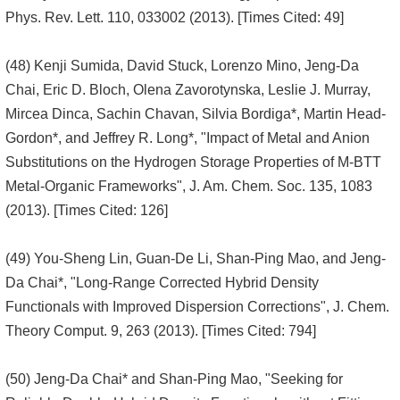
Phys. Rev. Lett. 110, 033002 (2013). [Times Cited: 49]
(48) Kenji Sumida, David Stuck, Lorenzo Mino, Jeng-Da
Chai, Eric D. Bloch, Olena Zavorotynska, Leslie J. Murray,
Mircea Dinca, Sachin Chavan, Silvia Bordiga*, Martin Head-
Gordon*, and Jeffrey R. Long*, "Impact of Metal and Anion
Substitutions on the Hydrogen Storage Properties of M-BTT
Metal-Organic Frameworks", J. Am. Chem. Soc. 135, 1083
(2013). [Times Cited: 126]
(49) You-Sheng Lin, Guan-De Li, Shan-Ping Mao, and Jeng-
Da Chai*, "Long-Range Corrected Hybrid Density
Functionals with Improved Dispersion Corrections", J. Chem.
Theory Comput. 9, 263 (2013). [Times Cited: 794]
(50) Jeng-Da Chai* and Shan-Ping Mao, "Seeking for