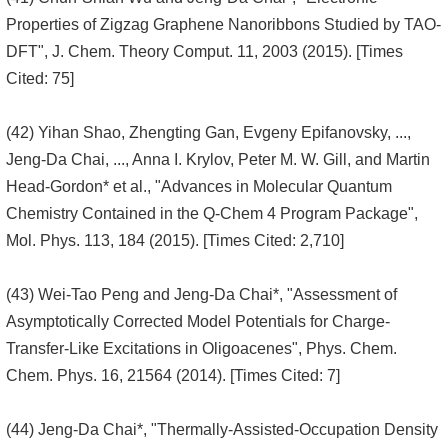
Properties of Zigzag Graphene Nanoribbons Studied by TAO-
DFT", J. Chem. Theory Comput. 11, 2003 (2015). [Times
Cited: 75]
(42) Yihan Shao, Zhengting Gan, Evgeny Epifanovsky, ...,
Jeng-Da Chai, ..., Anna I. Krylov, Peter M. W. Gill, and Martin
Head-Gordon* et al., "Advances in Molecular Quantum
Chemistry Contained in the Q-Chem 4 Program Package",
Mol. Phys. 113, 184 (2015). [Times Cited: 2,710]
(43) Wei-Tao Peng and Jeng-Da Chai*, "Assessment of
Asymptotically Corrected Model Potentials for Charge-
Transfer-Like Excitations in Oligoacenes", Phys. Chem.
Chem. Phys. 16, 21564 (2014). [Times Cited: 7]
(44) Jeng-Da Chai*, "Thermally-Assisted-Occupation Density