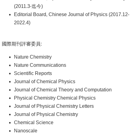
頁
(2011.3-迄今)
臺
Editorial Board, Chinese Journal of Physics (2017.12-
大
2022.4)
首
頁
國際期刊評審委員:
網
Nature Chemistry
站
Nature Communications
導
Scientific Reports
覽
Journal of Chemical Physics
聯
Journal of Chemical Theory and Computation
絡
Physical Chemistry Chemical Physics
資
Journal of Physical Chemistry Letters
訊
Journal of Physical Chemistry
Chemical Science
English
Nanoscale