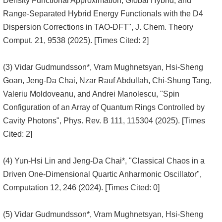
Density Functional Approximation, Global Hybrid, and
Range-Separated Hybrid Energy Functionals with the D4
Dispersion Corrections in TAO-DFT", J. Chem. Theory
Comput. 21, 9538 (2025). [Times Cited: 2]
(3) Vidar Gudmundsson*, Vram Mughnetsyan, Hsi-Sheng
Goan, Jeng-Da Chai, Nzar Rauf Abdullah, Chi-Shung Tang,
Valeriu Moldoveanu, and Andrei Manolescu, "Spin
Configuration of an Array of Quantum Rings Controlled by
Cavity Photons", Phys. Rev. B 111, 115304 (2025). [Times
Cited: 2]
(4) Yun-Hsi Lin and Jeng-Da Chai*, "Classical Chaos in a
Driven One-Dimensional Quartic Anharmonic Oscillator",
Computation 12, 246 (2024). [Times Cited: 0]
(5) Vidar Gudmundsson*, Vram Mughnetsyan, Hsi-Sheng