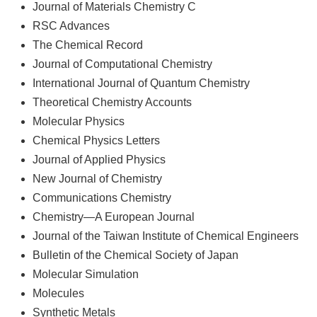
Journal of Materials Chemistry C
RSC Advances
The Chemical Record
Journal of Computational Chemistry
International Journal of Quantum Chemistry
Theoretical Chemistry Accounts
Molecular Physics
Chemical Physics Letters
Journal of Applied Physics
New Journal of Chemistry
Communications Chemistry
Chemistry—A European Journal
Journal of the Taiwan Institute of Chemical Engineers
Bulletin of the Chemical Society of Japan
Molecular Simulation
Molecules
Synthetic Metals