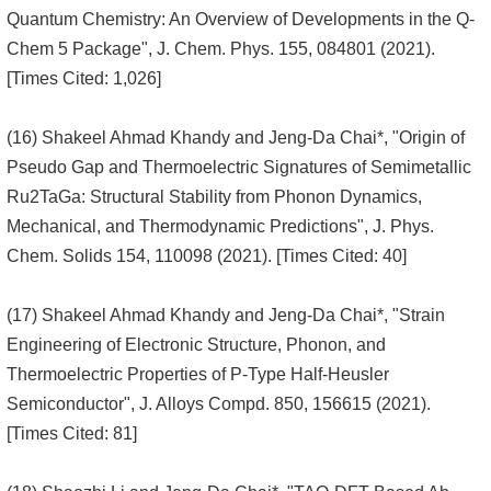
Quantum Chemistry: An Overview of Developments in the Q-
Chem 5 Package", J. Chem. Phys. 155, 084801 (2021).
[Times Cited: 1,026]
(16) Shakeel Ahmad Khandy and Jeng-Da Chai*, "Origin of
Pseudo Gap and Thermoelectric Signatures of Semimetallic
Ru2TaGa: Structural Stability from Phonon Dynamics,
Mechanical, and Thermodynamic Predictions", J. Phys.
Chem. Solids 154, 110098 (2021). [Times Cited: 40]
(17) Shakeel Ahmad Khandy and Jeng-Da Chai*, "Strain
Engineering of Electronic Structure, Phonon, and
Thermoelectric Properties of P-Type Half-Heusler
Semiconductor", J. Alloys Compd. 850, 156615 (2021).
[Times Cited: 81]