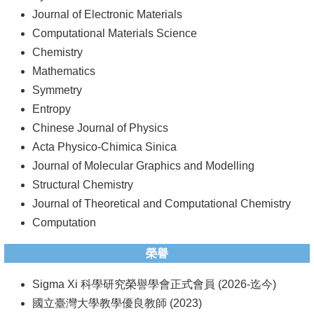
Journal of Electronic Materials
Computational Materials Science
Chemistry
Mathematics
Symmetry
Entropy
Chinese Journal of Physics
Acta Physico-Chimica Sinica
Journal of Molecular Graphics and Modelling
Structural Chemistry
Journal of Theoretical and Computational Chemistry
Computation
榮譽
Sigma Xi 科學研究榮譽學會正式會員 (2026-迄今)
國立臺灣大學教學優良教師 (2023)