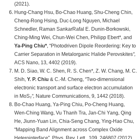
(2021).
Hung-Chang Hsu, Bo-Chao Huang, Shu-Cheng Chin,
Cheng-Rong Hsing, Duc-Long Nguyen, Michael
Schnedler, Raman SankarRafal E. Dunin-Borkowski,
Ching-Ming Wei, Chun-Wei Chen, Philipp Ebert*, and
Ya-Ping Chiu*
, “Photodriven Dipole Reordering: Key to
Carrier Separation in Metalorganic Halide Perovskites
“,
ACS Nano, 13, 4402 (2019).
M. D. Siao, W. C. Shen, R. S. Chen*, Z. W. Chang, M. C.
Shih,
Y. P. Chiu
& C.-M. Cheng, “Two-dimensional
electronic transport and surface electron accumulation
in MoS₂
“,
Nature Communications, 9, 1442 (2018).
Bo-Chao Huang, Ya-Ping Chiu, Po-Cheng Huang,
Wen-Ching Wang, Vu Thanh Tra, Jan-Chi Yang, Qing
He, Jiunn-Yuan Lin, Chia-Seng Chang, Ying-Hao Chu,
“Mapping Band Alignment across Complex Oxide
Heterointerface”, Phys. Rev. Lett., 109, 246807 (2012).