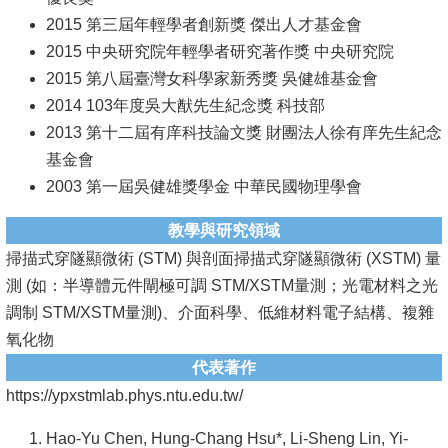
頁
2015 第三屆年輕學者創新獎 傑出人才基金會
臺
2015 中央研究院年輕學者研究著作獎 中央研究院
大
2015 第八屆臺灣女科學家新秀獎 吳健雄基金會
首
2014 103年度吳大猷先生紀念獎 科技部
頁
2013 第十二屆有庠科技論文獎 財團法人徐有庠先生紀念
基金會
網
2003 第一屆吳健雄獎學金 中華民國物理學會
站
導
教學與研究領域
覽
掃描式穿隧顯微術 (STM) 與剖面掃描式穿隧顯微術 (XSTM) 量
測 (如：半導體元件閘極可調 STM/XSTM量測；光電材料之光
聯
調制 STM/XSTM量測)、介面科學、低維材料電子結構、複雜
絡
氧化物
資
代表著作
訊
https://ypxstmlab.phys.ntu.edu.tw/
English
Hao-Yu Chen, Hung-Chang Hsu*, Li-Sheng Lin, Yi-