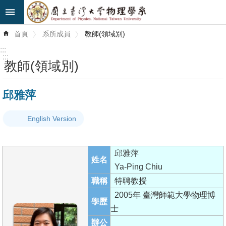
跳到主要內容區塊
進
首頁
系所成員
教師(領域別)
階
搜
:::
尋
:::
教師(領域別)
最
邱雅萍
新
消
English Version
息
系
邱雅萍
所
姓名
Ya-Ping Chiu
簡
職稱
特聘教授
介
2005年 臺灣師範大學物理博
學歷
系
士
所
辦公