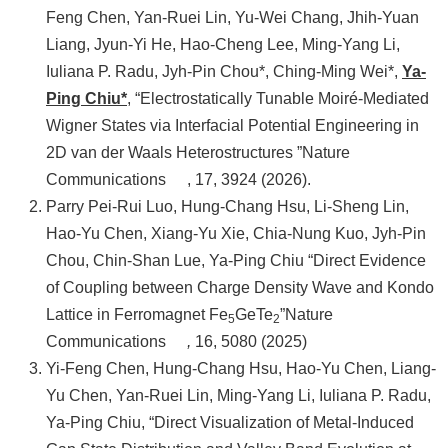
Feng Chen, Yan-Ruei Lin, Yu-Wei Chang, Jhih-Yuan
Liang, Jyun-Yi He, Hao-Cheng Lee, Ming-Yang Li,
Iuliana P. Radu, Jyh-Pin Chou*, Ching-Ming Wei*,
Ya-
Ping Chiu*
, “Electrostatically Tunable Moiré-Mediated
Wigner States via Interfacial Potential Engineering in
2D van der Waals Heterostructures ”
Nature
Communications
, 17, 3924 (2026).
Parry Pei-Rui Luo, Hung-Chang Hsu, Li-Sheng Lin,
Hao-Yu Chen, Xiang-Yu Xie, Chia-Nung Kuo, Jyh-Pin
Chou, Chin-Shan Lue, Ya-Ping Chiu “Direct Evidence
of Coupling between Charge Density Wave and Kondo
Lattice in Ferromagnet Fe
GeTe
”
Nature
5
2
Communications
,
16, 5080 (2025)
Yi-Feng Chen, Hung-Chang Hsu, Hao-Yu Chen, Liang-
Yu Chen, Yan-Ruei Lin, Ming-Yang Li, Iuliana P. Radu,
Ya-Ping Chiu, “Direct Visualization of Metal-Induced