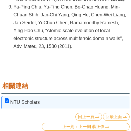
Ya-Ping Chiu, Yu-Ting Chen, Bo-Chao Huang, Min-
Chuan Shih, Jan-Chi Yang, Qing He, Chen-Wei Liang,
Jan Seidel, Yi-Chun Chen, Ramamoorthy Ramesh,
Ying-Hao Chu, “Atomic-scale evolution of local
electronic structure across multiferroic domain walls”,
Adv. Mater., 23, 1530 (2011).
相關連結
NTU Scholars
回上一頁
回最上面
上一則:蔣正偉