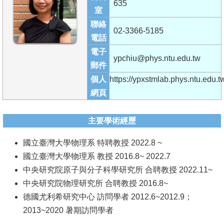
635
成
室
員
聯絡
02-3366-5185
電話
學
電子
術
ypchiu@phys.ntu.edu.tw
郵件
演
個人
https://ypxstmlab.phys.ntu.edu.t
講
網頁
招
生
主要學術經歷
及
國立臺灣大學物理系 特聘教授 2022.8 ~
課
國立臺灣大學物理系 教授 2016.8~ 2022.7
程
中央研究院原子與分子科學研究所 合聘教授 2022.11~
學
中央研究院物理研究所 合聘教授 2016.8~
生
德國尤利希研究中心 訪問學者 2012.6~2012.9；
事
2013~2020 暑期訪問學者
務