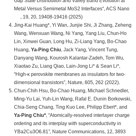
Gap State Distribution and Valley Band Evolution at
Metal Versus Semimetal MoS2 Interfaces“,
ACS Nano
, 19, 20, 19408-19416 (2025)
Jing-Kai Huang*, Yi Wan, Junjie Shi, Ji Zhang, Zeheng
Wang, Wenxuan Wang, Ni Yang, Yang Liu, Chun-Ho
Lin, Xinwei Guan, Long Hu, Zi-Liang Yang, Bo-Chao
Huang,
Ya-Ping Chiu
, Jack Yang, Vincent Tung,
Danyang Wang, Kourosh Kalantar-Zadeh, Tom Wu,
Xiaotao Zu, Liang Qiao, Lain-Jong Li* & Sean Li*,
“High-κ perovskite membranes as insulators for two-
dimensional transistors”, Nature, 605, 262 (2022).
Chun-Chih Hsu, Bo-Chao Huang, Michael Schnedler,
Ming-Yu Lai, Yuh-Lin Wang, Rafal E. Dunin Borkowski,
Chia-Seng Chang, Ting Kuo Lee, Philipp Ebert*, and
Ya-Ping Chiu*
, “Atomically-resolved interlayer charge
ordering and its interplay with superconductivity in
YBa2Cu3O6.81
”,
Nature Communications, 12, 3893