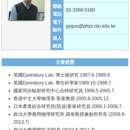
成
聯絡
02-3366-5180
員
電話
電子
學
gyguo@phys.ntu.edu.tw
郵件
術
個人
演
網頁
講
招
主要經歷
生
英國Daresbury Lab. 博士後研究 1987.6-1989.9.
及
英國Daresbury Lab. 專任科學家1989.10-1998.7.
課
國家同步輻射研究中心合聘研究員 1999.5-2005.7.
程
香港中文大學物理系 客座教授 2005.8-2005.12.
學
日本產業綜合研究所(筑波)客座研究員 2006.1-2006.7.
生
政治大學應用物理研究所 講座教授兼創所所長 (2009.8-
事
2013.7)
務
政治大學理學院 副院長 (2010.8-2011.7)