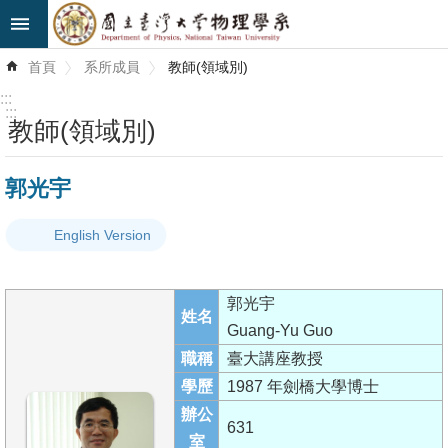
跳到主要內容區塊
進
首頁
系所成員
教師(領域別)
階
搜
:::
尋
:::
教師(領域別)
最
郭光宇
新
消
English Version
息
系
郭光宇
所
姓名
Guang-Yu Guo
簡
職稱
臺大講座教授
介
學歷
1987 年劍橋大學博士
系
辦公
631
所
室