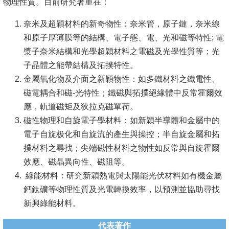
物理性質。目前研究著重在：
奈米及超穎材料的新奇物性：奈米管，原子鏈，奈米線
和原子厚薄膜等的結構、電子態、電、光和磁等特性; 電
漿子奈米結構和光學超穎材料之電磁及光學性質等；光
子晶體之能帶結構及拓撲特性。
金屬氧化物及介面之新穎物性：如多鐵材料之鐵電性、
磁電耦合和磁-光特性；鐵磁與拓撲絕緣體中反常霍爾效
應，軌道磁矩及狄拉克磁單荷。
磁性物理和自旋電子學材料：如新穎半導體和金屬中的
電子自旋极化和自旋流的產生與操控；半自旋金屬和拓
撲材料之尋找；尖端磁性材料之物性如反常與自旋霍爾
效應、磁晶異向性、磁阻等。
綠能材料：研究新穎熱電與太陽能光伏材料如有機金屬
鈣鈦礦等物理性質及光電轉換效率，以預測並協助尋找
新興綠能材料。
代表著作