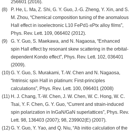
256601 (2016).
P. He, L. Ma, Z. Shi, G. Y. Guo, J.-G. Zheng, Y. Xin, and S.
M. Zhou, “Chemical composition tuning of the anomalous
Hall effect in isoelectronic L10 FePd1-xPtx alloy films”,
Phys. Rev. Lett. 109, 066402 (2012).
G. Y. Guo, S. Maekawa, and N. Nagaosa, “Enhanced
spin Hall effect by resonant skew scattering in the orbital-
dependent Kondo effect”, Phys. Rev. Lett. 102, 036401
(2009).
G. Y. Guo, S. Murakami, T.-W. Chen and N. Nagaosa,
“Intrinsic spin Hall in platinum: First-principles
calculations”, Phys. Rev. Lett. 100, 096401 (2008)
H. J. Chang, T.-W. Chen, J. W. Chen, W. C. Hong, W. C.
Tsai, Y. F. Chen, G. Y. Guo, “Current and strain-induced
spin polarization in InGaN/GaN superlattices”, Phys. Rev.
Lett. 98, 136403 (2007); 98, 239902(E) (2007).
G. Y. Guo, Y. Yao, and Q. Niu, “Ab initio calculation of the