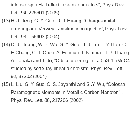
intrinsic spin Hall effect in semiconductors”, Phys. Rev.
Lett. 94, 226601 (2005)
H.-T. Jeng, G. Y. Guo, D. J. Huang, “Charge-orbital
ordering and Verwey transition in magnetite”, Phys. Rev.
Lett. 93, 156403 (2004)
D. J. Huang, W. B. Wu, G. Y. Guo, H.-J. Lin, T. Y. Hou, C.
F. Chang, C. T. Chen, A. Fujimori, T. Kimura, H. B. Huang,
A. Tanaka and T. Jo, “Orbital ordering in La0.5Sr1.5MnO4
studied by soft x-ray linear dichroism”, Phys. Rev. Lett.
92, 87202 (2004)
L. Liu, G. Y. Guo, C .S. Jayanthi and S .Y. Wu, “Colossal
Paramagnetic Moments in Metallic Carbon Nanotori” ,
Phys. Rev. Lett. 88, 217206 (2002)