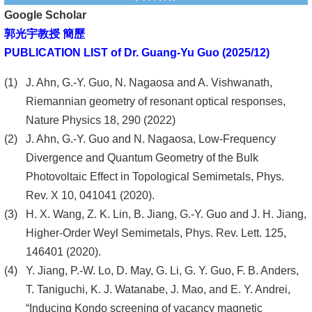
Google Scholar
郭光宇教授 簡歷
PUBLICATION LIST of Dr. Guang-Yu Guo (2025/12)
J. Ahn, G.-Y. Guo, N. Nagaosa and A. Vishwanath,
Riemannian geometry of resonant optical responses,
Nature Physics 18, 290 (2022)
J. Ahn, G.-Y. Guo and N. Nagaosa, Low-Frequency
Divergence and Quantum Geometry of the Bulk
Photovoltaic Effect in Topological Semimetals, Phys.
Rev. X 10, 041041 (2020).
H. X. Wang, Z. K. Lin, B. Jiang, G.-Y. Guo and J. H. Jiang,
Higher-Order Weyl Semimetals, Phys. Rev. Lett. 125,
146401 (2020).
Y. Jiang, P.-W. Lo, D. May, G. Li, G. Y. Guo, F. B. Anders,
T. Taniguchi, K. J. Watanabe, J. Mao, and E. Y. Andrei,
“Inducing Kondo screening of vacancy magnetic