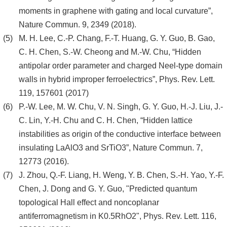
moments in graphene with gating and local curvature”,
Nature Commun. 9, 2349 (2018).
M. H. Lee, C.-P. Chang, F.-T. Huang, G. Y. Guo, B. Gao,
C. H. Chen, S.-W. Cheong and M.-W. Chu, “Hidden
antipolar order parameter and charged Neel-type domain
walls in hybrid improper ferroelectrics”, Phys. Rev. Lett.
119, 157601 (2017)
P.-W. Lee, M. W. Chu, V. N. Singh, G. Y. Guo, H.-J. Liu, J.-
C. Lin, Y.-H. Chu and C. H. Chen, “Hidden lattice
instabilities as origin of the conductive interface between
insulating LaAlO3 and SrTiO3”, Nature Commun. 7,
12773 (2016).
J. Zhou, Q.-F. Liang, H. Weng, Y. B. Chen, S.-H. Yao, Y.-F.
Chen, J. Dong and G. Y. Guo, "Predicted quantum
topological Hall effect and noncoplanar
antiferromagnetism in K0.5RhO2", Phys. Rev. Lett. 116,