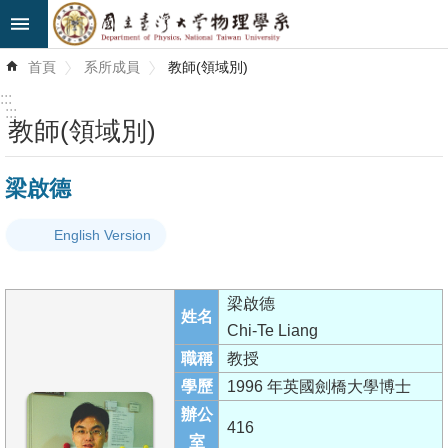
跳到主要內容區塊
進
首頁
系所成員
教師(領域別)
階
搜
:::
尋
:::
教師(領域別)
最
梁啟德
新
消
English Version
息
系
梁啟德
所
姓名
Chi-Te Liang
簡
職稱
教授
介
學歷
1996 年英國劍橋大學博士
系
辦公
416
所
室