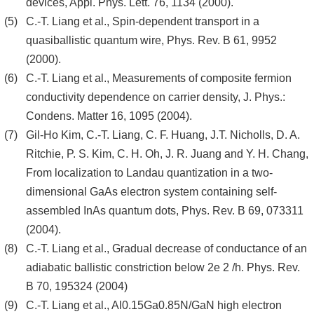
devices, Appl. Phys. Lett. 76, 1134 (2000).
C.-T. Liang et al., Spin-dependent transport in a
quasiballistic quantum wire, Phys. Rev. B 61, 9952
(2000).
C.-T. Liang et al., Measurements of composite fermion
conductivity dependence on carrier density, J. Phys.:
Condens. Matter 16, 1095 (2004).
Gil-Ho Kim, C.-T. Liang, C. F. Huang, J.T. Nicholls, D. A.
Ritchie, P. S. Kim, C. H. Oh, J. R. Juang and Y. H. Chang,
From localization to Landau quantization in a two-
dimensional GaAs electron system containing self-
assembled InAs quantum dots, Phys. Rev. B 69, 073311
(2004).
C.-T. Liang et al., Gradual decrease of conductance of an
adiabatic ballistic constriction below 2e 2 /h. Phys. Rev.
B 70, 195324 (2004)
C.-T. Liang et al., Al0.15Ga0.85N/GaN high electron