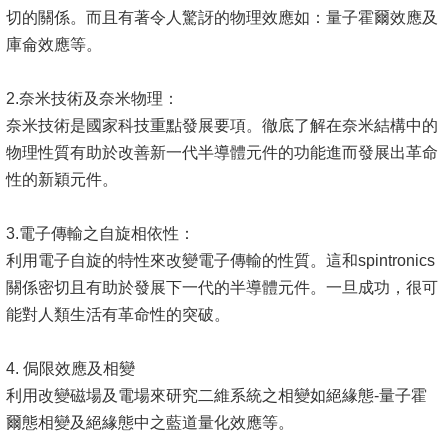
切的關係。而且有著令人驚訝的物理效應如：量子霍爾效應及
系
庫侖效應等。
友
會
2.奈米技術及奈米物理：
奈米技術是國家科技重點發展要項。徹底了解在奈米結構中的
徵
物理性質有助於改善新一代半導體元件的功能進而發展出革命
才
性的新穎元件。
相
3.電子傳輸之自旋相依性：
關
利用電子自旋的特性來改變電子傳輸的性質。這和spintronics
研
關係密切且有助於發展下一代的半導體元件。一旦成功，很可
究
能對人類生活有革命性的突破。
單
位
4. 侷限效應及相變
回
利用改變磁場及電場來研究二維系統之相變如絕緣態-量子霍
首
爾態相變及絕緣態中之藍道量化效應等。