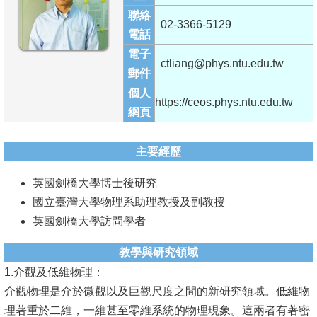
成
聯絡
02-3366-5129
員
電話
電子
學
ctliang@phys.ntu.edu.tw
郵件
術
個人
演
https://ceos.phys.ntu.edu.tw
網頁
講
招
主要經歷
生
英國劍橋大學博士後研究
及
國立臺灣大學物理系助理教授及副教授
課
英國劍橋大學訪問學者
程
教學與研究領域
學
1.介觀及低維物理：
生
介觀物理是介於微觀以及巨觀尺度之間的新研究領域。低維物
事
理著重於二維，一維甚至零維系統的物理現象。這兩者有著密
務