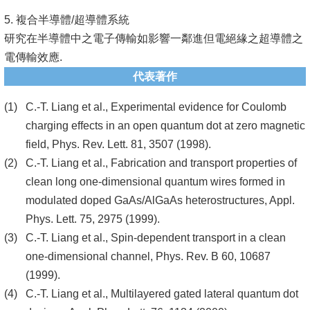
頁
5. 複合半導體/超導體系統
臺
研究在半導體中之電子傳輸如影響一鄰進但電絕緣之超導體之
大
電傳輸效應.
首
代表著作
頁
C.-T. Liang et al., Experimental evidence for Coulomb
網
charging effects in an open quantum dot at zero magnetic
站
field, Phys. Rev. Lett. 81, 3507 (1998).
導
C.-T. Liang et al., Fabrication and transport properties of
覽
clean long one-dimensional quantum wires formed in
modulated doped GaAs/AlGaAs heterostructures, Appl.
聯
Phys. Lett. 75, 2975 (1999).
絡
C.-T. Liang et al., Spin-dependent transport in a clean
資
one-dimensional channel, Phys. Rev. B 60, 10687
訊
(1999).
English
C.-T. Liang et al., Multilayered gated lateral quantum dot