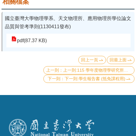
相關檔案
成
員
國立臺灣大學物理學系、天文物理所、應用物理所學位論文
學
品質與管考準則(1130411發布)
術
pdf(87.37 KB)
演
講
回上一頁
回最上面
招
上一則:115 學年度物理學研究所碩士班入學畢業規定
生
下一則:學生報告書 (抵免課程用)
及
課
程
學
生
事
務