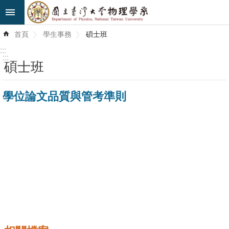
跳到主要內容區塊
進
首頁
學生事務
碩士班
階
搜
:::
尋
:::
碩士班
最
學位論文品質與管考準則
新
消
息
系
所
簡
介
系
所